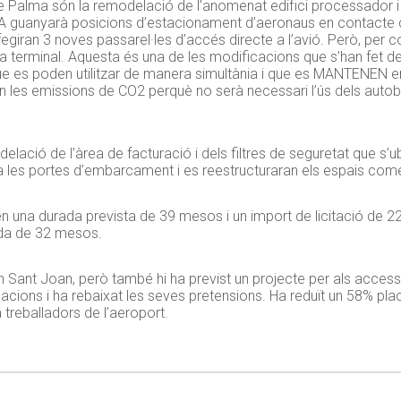
 Palma són la remodelació de l’anomenat edifici processador i de
l A guanyarà posicions d’estacionament d’aeronaus en contacte cap
afegiran 3 noves passarel·les d’accés directe a l’avió. Però, per 
erminal. Aquesta és una de les modificacions que s’han fet del p
ue es poden utilitzar de manera simultània i que es MANTENEN 
 les emissions de CO2 perquè no serà necessari l’ús dels autobus
odelació de l’àrea de facturació i dels filtres de seguretat que s’u
a les portes d’embarcament i es reestructuraran els espais come
en una durada prevista de 39 mesos i un import de licitació de 2
ada de 32 mesos.
n Sant Joan, però també hi ha previst un projecte per als acces
cions i ha rebaixat les seves pretensions. Ha reduït un 58% place
treballadors de l’aeroport.