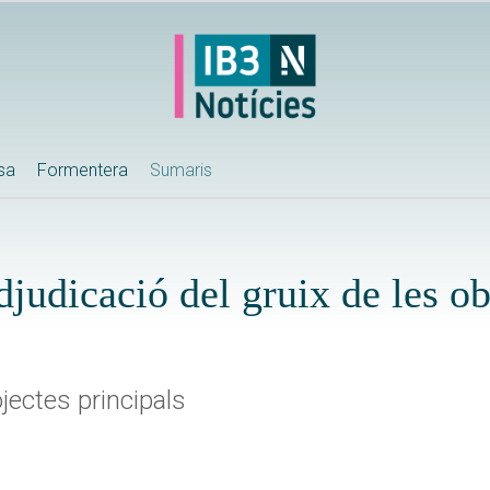
ssa
Formentera
Sumaris
djudicació del gruix de les o
jectes principals