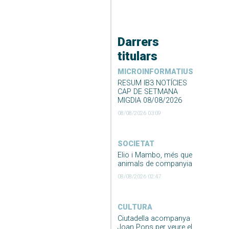
Darrers
titulars
MICROINFORMATIUS
RESUM IB3 NOTÍCIES
CAP DE SETMANA
MIGDIA 08/08/2026
08/08/2026 03:09
SOCIETAT
Elio i Mambo, més que
animals de companyia
08/08/2026 02:47
CULTURA
Ciutadella acompanya
Joan Pons per veure el