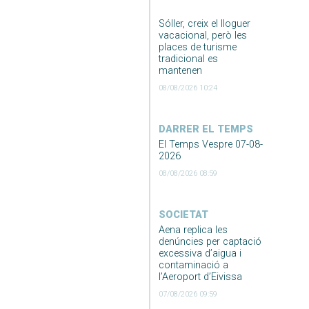
Sóller, creix el lloguer
vacacional, però les
places de turisme
tradicional es
mantenen
08/08/2026 10:24
DARRER EL TEMPS
El Temps Vespre 07-08-
2026
08/08/2026 08:59
SOCIETAT
Aena replica les
denúncies per captació
excessiva d’aigua i
contaminació a
l’Aeroport d’Eivissa
07/08/2026 09:59