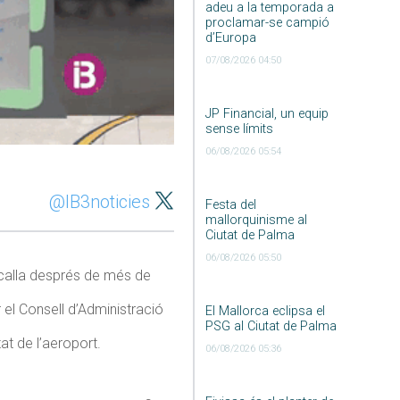
adeu a la temporada a
proclamar-se campió
d’Europa
07/08/2026 04:50
JP Financial, un equip
sense límits
06/08/2026 05:54
@IB3noticies
Festa del
mallorquinisme al
Ciutat de Palma
06/08/2026 05:50
ncalla després de més de
el Consell d’Administració
El Mallorca eclipsa el
PSG al Ciutat de Palma
at de l’aeroport.
06/08/2026 05:36