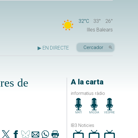
32°C
33°
26°
Illes Balears
▶ EN DIRECTE
bres de
A la carta
informatius ràdio
MATÍ
MIGDIA
VESPRE
IB3 Noticies