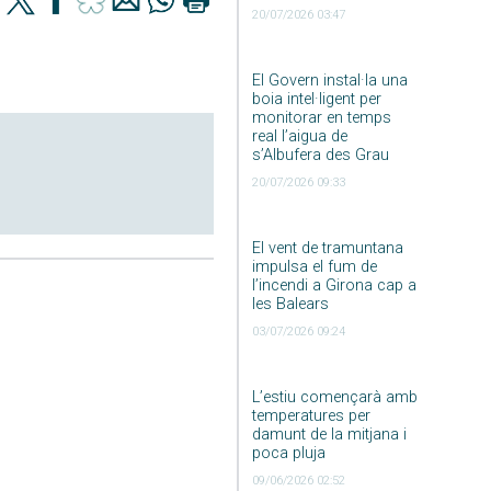
20/07/2026 03:47
El Govern instal·la una
boia intel·ligent per
monitorar en temps
real l’aigua de
s’Albufera des Grau
20/07/2026 09:33
El vent de tramuntana
impulsa el fum de
l’incendi a Girona cap a
les Balears
03/07/2026 09:24
L’estiu començarà amb
temperatures per
damunt de la mitjana i
poca pluja
09/06/2026 02:52