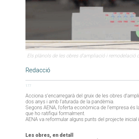
Els plànols de les obres d’ampliació i remodelació 
Redacció
177
Acciona s’encarregarà del gruix de les obres d’amp
dos anys i amb l’aturada de la pandèmia.
Segons AENA, l’oferta econòmica de l’empresa és la 
que ho ratifiqui formalment.
AENA va reformular alguns punts del projecte inicial
Les obres, en detall