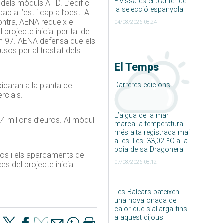
Eivissa és el planter de
ls mòduls A i D. L’edifici
la selecció espanyola
 a l’est i cap a l’oest. A
contra, AENA redueix el
04/08/2026 08:24
rojecte inicial per tal de
en 97. AENA defensa que els
os per al trasllat dels
El Temps
Darreres edicions
bicaran a la planta de
rcials.
L’aigua de la mar
24 milions d’euros. Al mòdul
marca la temperatura
més alta registrada mai
a les Illes: 33,02 ºC a la
boia de sa Dragonera
sos i els aparcaments de
07/08/2026 08:12
s del projecte inicial.
Les Balears pateixen
una nova onada de
calor que s’allarga fins
a aquest dijous