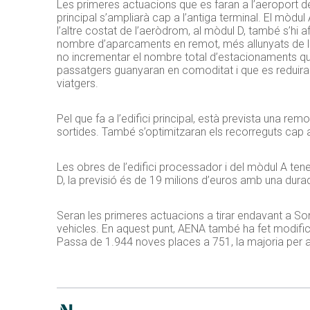
Les primeres actuacions que es faran a l’aeroport de
principal s’ampliarà cap a l’antiga terminal. El mòdu
l’altre costat de l’aeròdrom, al mòdul D, també s’hi 
nombre d’aparcaments en remot, més allunyats de la t
no incrementar el nombre total d’estacionaments q
passatgers guanyaran en comoditat i que es reduiran
viatgers.
Pel que fa a l’edifici principal, està prevista una rem
sortides. També s’optimitzaran els recorreguts cap 
Les obres de l’edifici processador i del mòdul A ten
D, la previsió és de 19 milions d’euros amb una dur
Seran les primeres actuacions a tirar endavant a So
vehicles. En aquest punt, AENA també ha fet modifica
Passa de 1.944 noves places a 751, la majoria per a 