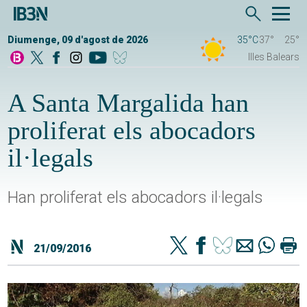
Diumenge, 09 d'agost de 2026
35°C
37°
25°
Illes Balears
A Santa Margalida han
proliferat els abocadors
il·legals
Han proliferat els abocadors il·legals
21/09/2016