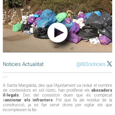
Noticies Actualitat
@IB3noticies
237
A Santa Margalida, des que l’Ajuntament va reduir el nombre
de contenidors en sòl rústic, han proliferat els
abocadors
il·legals
. Des del consistori diuen que és complicat
s
ancionar els infractors
. Pel que fa als residus de la
construcció, ja es fan servir drons per vigilar els que
incompleixen la llei.