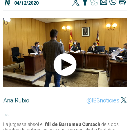
04/12/2020
Ana Rubio
@IB3noticies
165
La jutgessa absol el
fill de Bartomeu Cursach
dels dos
delictes de calúmnies pels quals va ser jutjat a l’octubre.