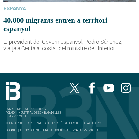
ESPANYA
40.000 migrants entren a territori
espanyol
El president del Govern espanyol, Pedro Sánchez,
viatja a Ceuta al costat del ministre de l'Interior
CARRER MAGDALENA, 21, 07180
POLÍGON INDUSTRIAL DE SON BUGADELLES
(+34) 971 139 333
© ENS PÚBLIC DE RADIOTELEVISIÓ DE LES ILLES BALEARS
COOKIES
|
ATENCIÓ A L'AUDIÈNCIA
|
AVÍS LEGAL
|
PORTAL PRIVACITAT