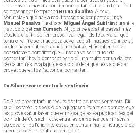
L’acusaven d’haver escrit un comentari a un diari digital fent-
se passar per l’empresari
Bruno da Silva
. Al text,
denunciava que havia rebut pressions per part del jutge
Manuel Penalva
i l’exfiscal
Miguel Ángel Subirán
durant la
instrucció del
cas Cursach
. Al judici celebrat el passat mes
d’octubre, el fill de l’empresari va negar els fets. Va dir que
tenia el wi-fi obert i que qualsevol que s’hi hagués connectat
podria haver publicat aquest missatge. El fiscal en canvi
considerava acreditat que Cursach va ser l’autor del
comentari i havia demanat per a ell una multa per un delicte
de calúmnies. Ara la jutgessa considera que no va quedar
provat que ell fos l’autor del comentari.
Da Silva recorre contra la sentència
Da Silva presentarà un recurs contra aquesta sentència. Diu
que li sorprèn la decisió de la jutgessa “tenint en compte que
les proves apuntaven que el missatge es va publicar des del
domicili de Cursach i que, entre les persones que hi havia a
ca seva, ell és l’únic interessat en contaminar la instrucció de
la causa oberta contra el seu pare”.