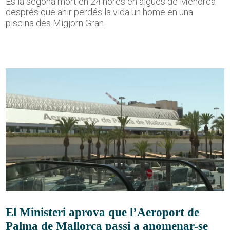
És la segona mort en 24 hores en aigües de Menorca
després que ahir perdés la vida un home en una
piscina des Migjorn Gran
El Ministeri aprova que l’Aeroport de
Palma de Mallorca passi a anomenar-se