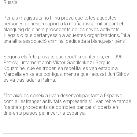
Rússia.
Per als magistrats no hi ha prova que totes aquestes
persones donessin suport a la màfia russa mitjançant el
blanqueig de diners procedents de les seves activitats
il·legals o que pertanyessin a aquestes organitzacions, “ni a
una altra associació criminal dedicada a blanquejar béns”.
Segons els fets provats que recull la sentència, en 1996,
Petrov, juntament amb Viktor Gabrilenkoz i Serguei
Kouzmine, que es troben en rebel·lia, es van establir a
Marbella en xalets contigus, mentre que l’acusat Juri Slikov
es va traslladar a Palma.
“Tot això es coneixia i van desenvolupar tant a Espanya
com a l’estranger activitats empresarials” i van rebre també
“capitals procedents de comptes bancaris” oberts en
diferents països per invertir a Espanya.