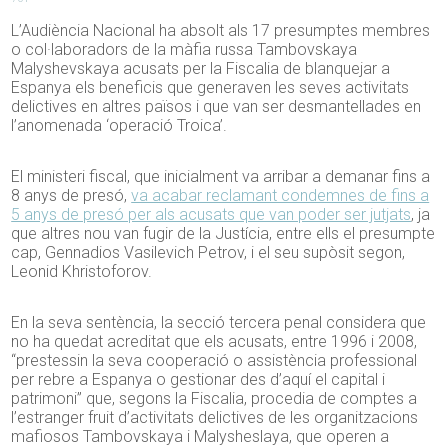
L’Audiència Nacional ha absolt als 17 presumptes membres
o col·laboradors de la màfia russa Tambovskaya
Malyshevskaya acusats per la Fiscalia de blanquejar a
Espanya els beneficis que generaven les seves activitats
delictives en altres països i que van ser desmantellades en
l’anomenada ‘operació Troica’.
El ministeri fiscal, que inicialment va arribar a demanar fins a
8 anys de presó,
va acabar reclamant condemnes de fins a
5 anys de presó per als acusats que van poder ser jutjats
, ja
que altres nou van fugir de la Justícia, entre ells el presumpte
cap, Gennadios Vasilevich Petrov, i el seu supòsit segon,
Leonid Khristoforov.
En la seva sentència, la secció tercera penal considera que
no ha quedat acreditat que els acusats, entre 1996 i 2008,
“prestessin la seva cooperació o assistència professional
per rebre a Espanya o gestionar des d’aquí el capital i
patrimoni” que, segons la Fiscalia, procedia de comptes a
l’estranger fruit d’activitats delictives de les organitzacions
mafiosos Tambovskaya i Malysheslaya, que operen a