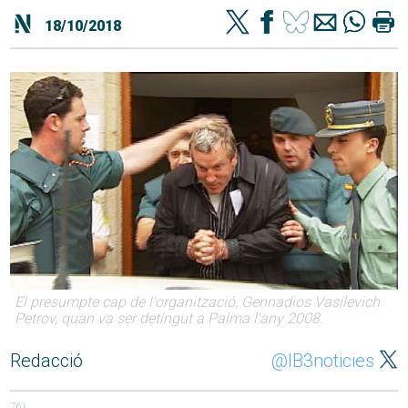
18/10/2018
El presumpte cap de l'organització, Gennadios Vasilevich
Petrov, quan va ser detingut a Palma l'any 2008.
Redacció
@IB3noticies
761