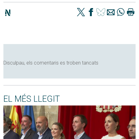
Disculpau, els comentaris es troben tancats
EL MÉS LLEGIT