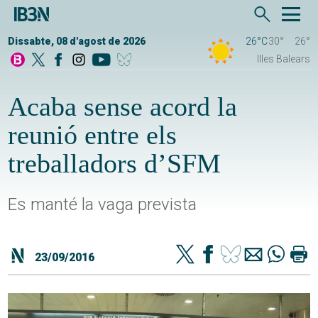
Dissabte, 08 d'agost de 2026
26°C
30°
26°
Illes Balears
Acaba sense acord la
reunió entre els
treballadors d’SFM
Es manté la vaga prevista
23/09/2016