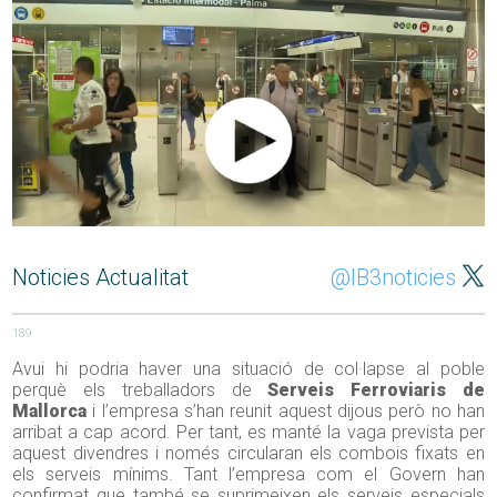
Noticies Actualitat
@IB3noticies
189
Avui hi podria haver una situació de col·lapse al poble
perquè els treballadors de
Serveis Ferroviaris de
Mallorca
i l’empresa s’han reunit aquest dijous però no han
arribat a cap acord. Per tant, es manté la vaga prevista per
aquest divendres i només circularan els combois fixats en
els serveis mínims. Tant l’empresa com el Govern han
confirmat que també se suprimeixen els serveis especials