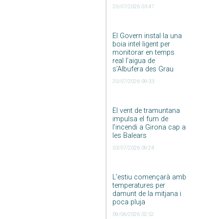
20/07/2026 03:47
El Govern instal·la una
boia intel·ligent per
monitorar en temps
real l’aigua de
s’Albufera des Grau
20/07/2026 09:33
El vent de tramuntana
impulsa el fum de
l’incendi a Girona cap a
les Balears
03/07/2026 09:24
L’estiu començarà amb
temperatures per
damunt de la mitjana i
poca pluja
09/06/2026 02:52