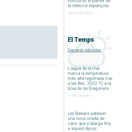
Eivissa és el planter de
la selecció espanyola
04/08/2026 08:24
El Temps
Darreres edicions
L’aigua de la mar
marca la temperatura
més alta registrada mai
a les Illes: 33,02 ºC a la
boia de sa Dragonera
07/08/2026 08:12
Les Balears pateixen
una nova onada de
calor que s’allarga fins
a aquest dijous