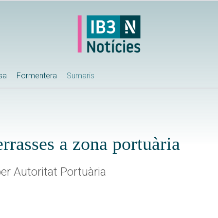
ssa
Formentera
Sumaris
errasses a zona portuària
r Autoritat Portuària