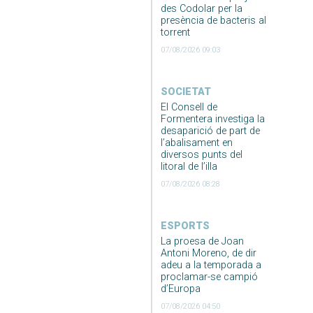
des Codolar per la
presència de bacteris al
torrent
07/08/2026 09:03
SOCIETAT
El Consell de
Formentera investiga la
desaparició de part de
l’abalisament en
diversos punts del
litoral de l’illa
07/08/2026 08:28
ESPORTS
La proesa de Joan
Antoni Moreno, de dir
adeu a la temporada a
proclamar-se campió
d’Europa
07/08/2026 04:50