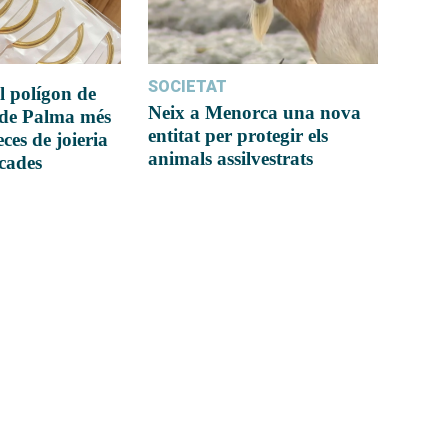
SOCIETAT
l polígon de
Neix a Menorca una nova
 de Palma més
entitat per protegir els
ces de joieria
animals assilvestrats
icades