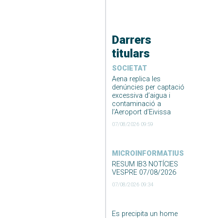
Darrers
titulars
SOCIETAT
Aena replica les
denúncies per captació
excessiva d’aigua i
contaminació a
l’Aeroport d’Eivissa
07/08/2026 09:59
MICROINFORMATIUS
RESUM IB3 NOTÍCIES
VESPRE 07/08/2026
07/08/2026 09:34
Es precipita un home