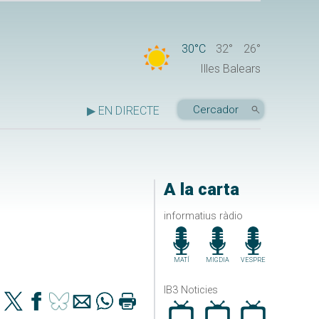
30°C
32°
26°
Illes Balears
▶ EN DIRECTE
A la carta
informatius ràdio
MATÍ
MIGDIA
VESPRE
IB3 Noticies