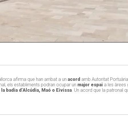
llorca afirma que han arribat a un
acord
amb Autoritat Portuàri
nal, els establiments podran ocupar un
major espai
a les àrees
la badia d’Alcúdia, Maó o Eivissa
. Un acord que la patronal q