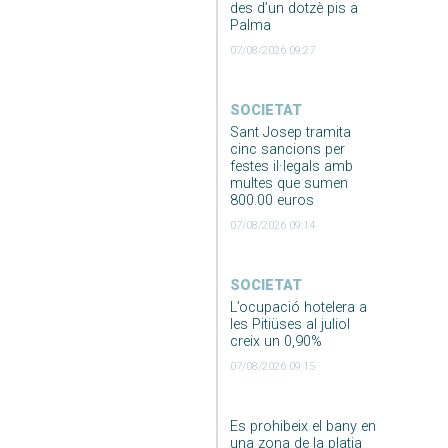
des d’un dotzè pis a
Palma
07/08/2026 09:27
SOCIETAT
Sant Josep tramita
cinc sancions per
festes il·legals amb
multes que sumen
800.00 euros
07/08/2026 09:14
SOCIETAT
L’ocupació hotelera a
les Pitiüses al juliol
creix un 0,90%
07/08/2026 09:15
Es prohibeix el bany en
una zona de la platja