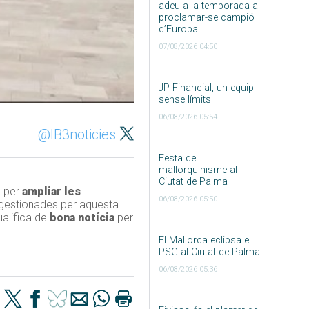
adeu a la temporada a
proclamar-se campió
d’Europa
07/08/2026 04:50
JP Financial, un equip
sense límits
06/08/2026 05:54
@IB3noticies
Festa del
mallorquinisme al
Ciutat de Palma
a per
ampliar les
06/08/2026 05:50
 gestionades per aquesta
ualifica de
bona notícia
per
El Mallorca eclipsa el
PSG al Ciutat de Palma
06/08/2026 05:36