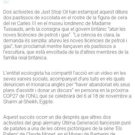
167
Dos activistes de Just Stop Oil han estampat aquest dilluns
dos pastissos de xocolata en el rostre de la figura de cera
del rei Carles III en el museu londinenc de Madame
Tussauds, amb la consigna que el govern britànic “aturi les
noves llicències de petroli i gas”. “La ciència és clara, la
demanda és senzilla: atureu les noves llicències de petroli i
gas”, han proclamat mentre llançaven els pastissos a
l’escultura, que està envoltada de la d’altres membres de la
família reial britànica.
L’entitat ecologista ha compartit l’acció en un vídeo en les
seves xarxes socials, acompanyat d’uns tuits en els quals
denuncien el monarca anglès per “haver abandonat els seus
plans d’assistir i donar un discurs” en persona en la pròxima
COP27 de l’ONU, que se celebrarà del 6 al 18 de novembre a
Sharm al-Sheikh, Egipte.
Aquest succés ocorr un dia després que altres dos
activistes del grup alemany Última Generació llancessin puré
de patates a una de les obres pictòriques de la sèrie ‘Els
Pallers’ de Claude Monet, en el Museu de Barberini de