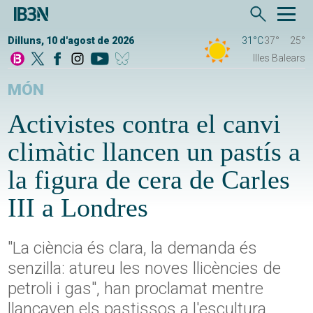
Dilluns, 10 d'agost de 2026
31°C
37°
25°
Illes Balears
MÓN
Activistes contra el canvi
climàtic llancen un pastís a
la figura de cera de Carles
III a Londres
"La ciència és clara, la demanda és
senzilla: atureu les noves llicències de
petroli i gas", han proclamat mentre
llançaven els pastissos a l'escultura