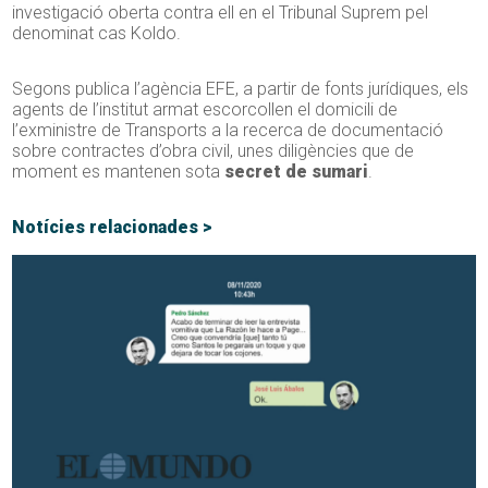
investigació oberta contra ell en el Tribunal Suprem pel
denominat cas Koldo.
Segons publica l’agència EFE, a partir de fonts jurídiques, els
agents de l’institut armat escorcollen el domicili de
l’exministre de Transports a la recerca de documentació
sobre contractes d’obra civil, unes diligències que de
moment es mantenen sota
secret de sumari
.
Notícies relacionades >