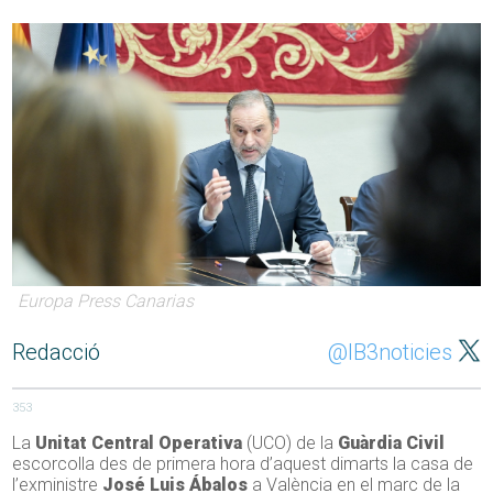
Europa Press Canarias
Redacció
@IB3noticies
353
La
Unitat Central Operativa
(UCO) de la
Guàrdia Civil
escorcolla des de primera hora d’aquest dimarts la casa de
l’exministre
José Luis Ábalos
a València en el marc de la