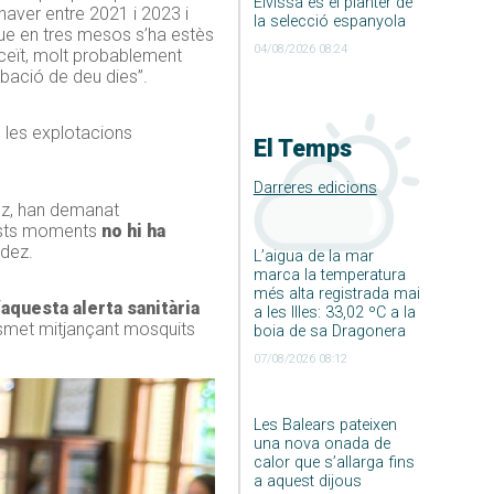
Eivissa és el planter de
 haver entre 2021 i 2023 i
la selecció espanyola
que en tres mesos s’ha estès
04/08/2026 08:24
cceït, molt probablement
ubació de deu dies”.
s les explotacions
El Temps
Darreres edicions
dez, han demanat
quests moments
no hi ha
ndez.
L’aigua de la mar
marca la temperatura
més alta registrada mai
“aquesta alerta sanitària
a les Illes: 33,02 ºC a la
smet mitjançant mosquits
boia de sa Dragonera
07/08/2026 08:12
Les Balears pateixen
una nova onada de
calor que s’allarga fins
a aquest dijous