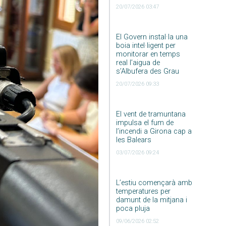
20/07/2026 03:47
El Govern instal·la una
boia intel·ligent per
monitorar en temps
real l’aigua de
s’Albufera des Grau
20/07/2026 09:33
El vent de tramuntana
impulsa el fum de
l’incendi a Girona cap a
les Balears
03/07/2026 09:24
L’estiu començarà amb
temperatures per
damunt de la mitjana i
poca pluja
09/06/2026 02:52