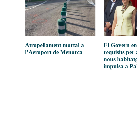
Atropellament mortal a
El Govern en
l’Aeroport de Menorca
requisits per 
nous habitatg
impulsa a P