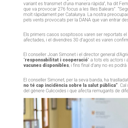
variant es transmet d’una manera ràpida”, ha dit Fern
que va provocar 276 focus a les Illes Balears”. “Se
molt ràpidament per Catalunya. La nostra preocupaci
pels vents provocats per la DANA que van entrar des 
Els primers casos sospitosos varen ser reportats el 
afectades, i el divendres 30 d’agost es varen confirm
El conseller Joan Simonet i el director general d’A
“
responsabilitat i cooperació
” a tots els actors 
vacunes disponibles
, i fins final d’any no es po
El conseller Simonet, per la seva banda, ha trasllada
no té cap incidència sobre la salut pública”
. Cal
del gènere Culicoides i que afecta remugants de dif