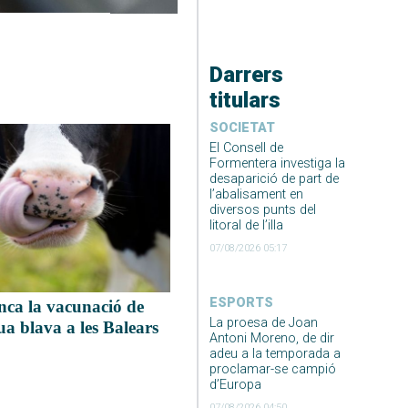
Darrers
titulars
SOCIETAT
El Consell de
Formentera investiga la
desaparició de part de
l’abalisament en
diversos punts del
litoral de l’illa
07/08/2026 05:17
ESPORTS
nca la vacunació de
La proesa de Joan
ua blava a les Balears
Antoni Moreno, de dir
adeu a la temporada a
proclamar-se campió
d’Europa
07/08/2026 04:50