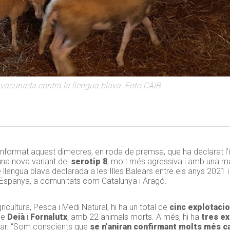
 vacunada contra la llengua blava. Foto CAIB
a informat aquest dimecres, en roda de premsa, que ha declarat l’
una nova variant del
serotip 8
, molt més agressiva i amb una ma
 llengua blava declarada a les Illes Balears entre els anys 2021 
 a Espanya, a comunitats com Catalunya i Aragó.
cultura, Pesca i Medi Natural, hi ha un total de
cinc explotaci
 de
Deià
i
Fornalutx
, amb 22 animals morts. A més, hi ha
tres ex
mar. “Som conscients que
se n’aniran confirmant molts més c