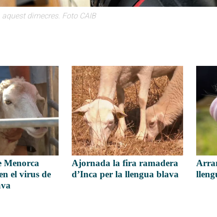
a aquest dimecres. Foto CAIB
e Menorca
Arra
Ajornada la fira ramadera
en el virus de
lleng
d’Inca per la llengua blava
ava