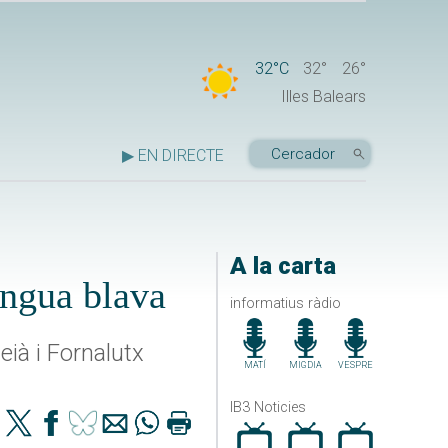
32°C
32°
26°
Illes Balears
▶ EN DIRECTE
A la carta
engua blava
informatius ràdio
ià i Fornalutx
MATÍ
MIGDIA
VESPRE
IB3 Noticies