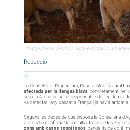
Imatge d'arxiu del 2021 d'una explotació ramadera
Redacció
610
La Conselleria d’Agricultura, Pesca i Medi Natural h
afectada per la llengua blava
, concretament, per 
serotip 4, que va ser el responsable de l’epidèmia de
va detectar l’any passat a França i ja havia arribat
Segons les dades de què disposa la Conselleria d’Agri
quals s’ha confirmat la malaltia, totes de les zones
zona amb casos sospitosos
, pendents de confir