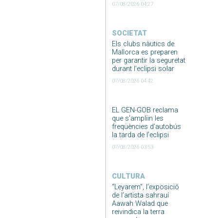
07/08/2026 04:27
SOCIETAT
Els clubs nàutics de
Mallorca es preparen
per garantir la seguretat
durant l’eclipsi solar
07/08/2026 04:42
EL GEN-GOB reclama
que s’ampliïn les
freqüències d’autobús
la tarda de l’eclipsi
07/08/2026 03:53
CULTURA
“Leyarem”, l’exposició
de l’artista sahrauí
Aawah Walad que
reivindica la terra