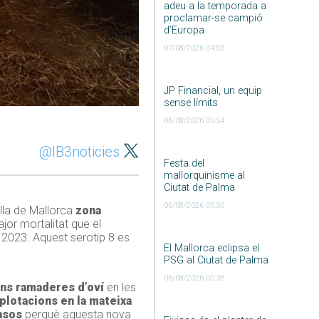
adeu a la temporada a
proclamar-se campió
d’Europa
07/08/2026 04:50
JP Financial, un equip
sense límits
06/08/2026 05:54
@IB3noticies
Festa del
mallorquinisme al
Ciutat de Palma
06/08/2026 05:50
illa de Mallorca
zona
jor mortalitat que el
i 2023. Aquest serotip 8 es
El Mallorca eclipsa el
PSG al Ciutat de Palma
06/08/2026 05:36
ons ramaderes d’oví
en les
plotacions en la mateixa
asos
perquè aquesta nova