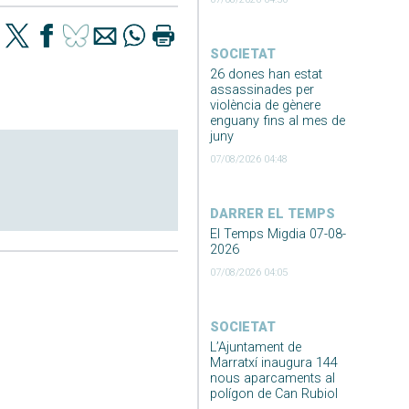
SOCIETAT
26 dones han estat
assassinades per
violència de gènere
enguany fins al mes de
juny
07/08/2026 04:48
DARRER EL TEMPS
El Temps Migdia 07-08-
2026
07/08/2026 04:05
SOCIETAT
L’Ajuntament de
Marratxí inaugura 144
nous aparcaments al
polígon de Can Rubiol