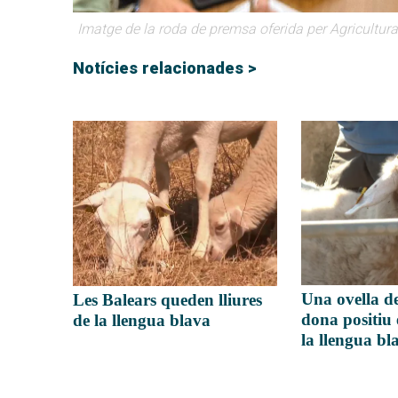
Imatge de la roda de premsa oferida per Agricultur
Notícies relacionades >
Una ovella d
Les Balears queden lliures
dona positiu 
de la llengua blava
la llengua bl