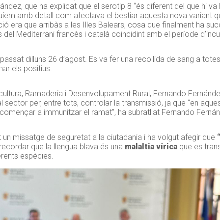
ández, que ha explicat que el serotip 8 “és diferent del que hi va
guíem amb detall com afectava el bestiar aquesta nova variant 
ó era que arribàs a les Illes Balears, cosa que finalment ha su
del Mediterrani francès i català coincidint amb el període d’inc
passat dilluns 26 d’agost. Es va fer una recollida de sang a tote
ar els positius.
gricultura, Ramaderia i Desenvolupament Rural, Fernando Fernán
i al sector per, entre tots, controlar la transmissió, ja que “en a
drà començar a immunitzar el ramat”, ha subratllat Fernando Ferná
t un missatge de seguretat a la ciutadania i ha volgut afegir que
 recordar que la llengua blava és una
malaltia vírica
que es tran
erents espècies.