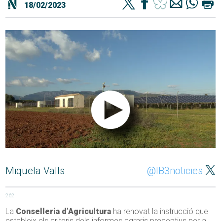
18/02/2023
Miquela Valls
@IB3noticies
262
La
Conselleria d’Agricultura
ha renovat la instrucció que
estableix els criteris dels informes agraris preceptius per a