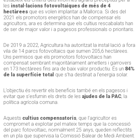
les
instal·lacions fotovoltaiques de més de 4
hectàrees
que es volen implantar a Mallorca. Si des del
2021 els promotors energètics han de compensar els
agricultors, ara es determina que els cultius rescabalats han
de ser de major valor i a pagesos professionals o prioritaris.
De 2019 a 2022, Agricultura ha autoritzat la instal·lació a fora
vila de 14 parcs fotovoltaics que sumen 205,6 hectàrees.
Uns permisos que els promotors fotovoltaics han
compensat sembrant majoritàriament ametlers i garrovers
en 173 hectàrees fins ara de baix valor productiu. És un
84%
de la superfície total
que s’ha destinat a l’energia solar.
L’objectiu és revertir els beneficis també en els pagesos i
evitar que s’esfumin els drets de les
ajudes de la PAC
, la
política agrícola comuna.
Aquests
cultius compensatoris
, que l’agricultor es
compromet a explotar pel mateix temps que la concessió
del parc fotovoltaic, normalment 25 anys, queden reflectits
en un pla que supervisa la Comissió Balear de Medi Ambient.