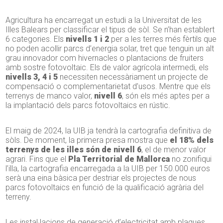
Agricultura ha encarregat un estudi a la Universitat de les
Illes Balears per classificar el tipus de sòl. Se n’han establert
6 categories. Els
nivells 1 i 2
per a les terres més fèrtils que
no poden acollir parcs d’energia solar, tret que tenguin un alt
grau innovador com hivernacles o plantacions de fruiters
amb sostre fotovoltaic. Els de valor agrícola intermedi, els
nivells 3, 4 i 5
necessiten necessàriament un projecte de
compensació o complementarietat d’usos. Mentre que els
terrenys de manco valor,
nivell 6
, són els més aptes per a
la implantació dels parcs fotovoltaics en rústic.
El maig de 2024, la UIB ja tendrà la cartografia definitiva de
sòls. De moment, la primera presa mostra que
el 18% dels
terrenys de les illes són de nivell 6
, el de menor valor
agrari. Fins que el
Pla Territorial de Mallorca
no zonifiqui
l’illa, la cartografia encarregada a la UIB per 150.000 euros
serà una eina bàsica per destriar els projectes de nous
parcs fotovoltaics en funció de la qualificació agrària del
terreny.
Les instal·lacions de generació d’electricitat amb plaques