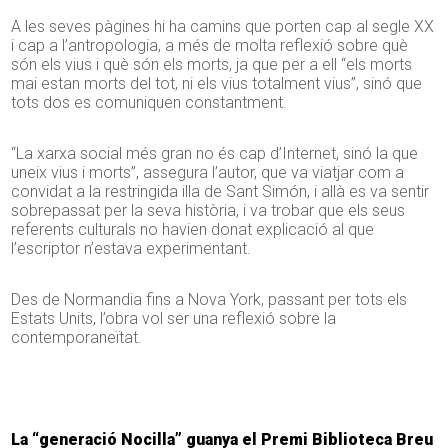
A les seves pàgines hi ha camins que porten cap al segle XX
i cap a l’antropologia, a més de molta reflexió sobre què
són els vius i què són els morts, ja que per a ell “els morts
mai estan morts del tot, ni els vius totalment vius”, sinó que
tots dos es comuniquen constantment.
“La xarxa social més gran no és cap d’Internet, sinó la que
uneix vius i morts”, assegura l’autor, que va viatjar com a
convidat a la restringida illa de Sant Simón, i allà es va sentir
sobrepassat per la seva història, i va trobar que els seus
referents culturals no havien donat explicació al que
l’escriptor n’estava experimentant.
Des de Normandia fins a Nova York, passant per tots els
Estats Units, l’obra vol ser una reflexió sobre la
contemporaneïtat.
La “generació Nocilla” guanya el Premi Biblioteca Breu