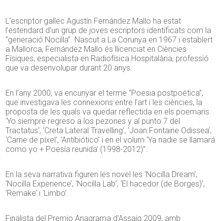
L’escriptor gallec Agustín Fernández Mallo ha estat
l’estendard d’un grup de joves escriptors identificats com la
“generació Nocilla”. Nascut a La Corunya en 1967 i establert
a Mallorca, Fernández Mallo és llicenciat en Ciències
Físiques, especialista en Radiofísica Hospitalària, professió
que va desenvolupar durant 20 anys.
En l’any 2000, va encunyar el terme “Poesia postpoética”,
que investigava les connexions entre l’art i les ciències, la
proposta de les quals va quedar reflectida en els poemaris
‘Yo siempre regreso a los pezones y al punto 7 del
Tractatus’, ‘Creta Lateral Travelling’, ‘Joan Fontaine Odissea’,
‘Carne de píxel’, ‘Antibiótico’ i en el volum ‘Ya nadie se llamará
como yo + Poesía reunida’ (1998-2012)”.
En la seva narrativa figuren les novel·les ‘Nocilla Dream’,
‘Nocilla Experience’, ‘Nocilla Lab’, ‘El hacedor (de Borges)’,
‘Remake’ i ‘Limbo’.
Finalista del Premio Anagrama d’Assaig 2009, amb