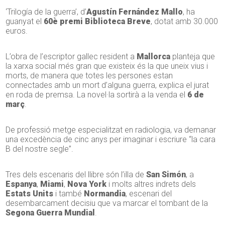
‘Trilogía de la guerra’, d’
Agustín Fernández Mallo
, ha
guanyat el
60è premi Biblioteca Breve
, dotat amb 30.000
euros.
L’obra de l’escriptor gallec resident a
Mallorca
planteja que
la xarxa social més gran que existeix és la que uneix vius i
morts, de manera que totes les persones estan
connectades amb un mort d’alguna guerra, explica el jurat
en roda de premsa. La novel·la sortirà a la venda el
6 de
març
.
De professió metge especialitzat en radiologia, va demanar
una excedència de cinc anys per imaginar i escriure “la cara
B del nostre segle”.
Tres dels escenaris del llibre són l’illa de
San Simón
, a
Espanya
,
Miami
,
Nova York
i molts altres indrets dels
Estats Units
i també
Normandia
, escenari del
desembarcament decisiu que va marcar el tombant de la
Segona Guerra Mundial
.