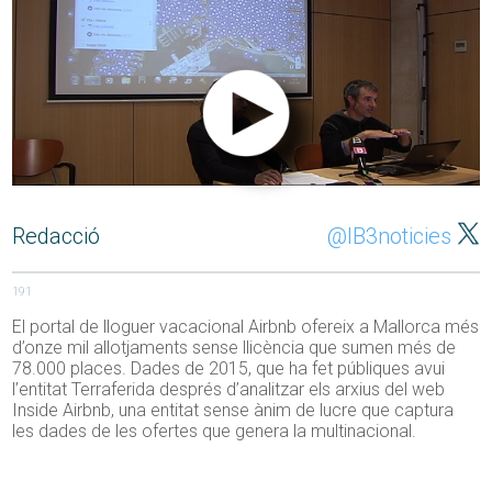
Redacció
@IB3noticies
191
El portal de lloguer vacacional Airbnb ofereix a Mallorca més
d’onze mil allotjaments sense llicència que sumen més de
78.000 places. Dades de 2015, que ha fet públiques avui
l’entitat Terraferida després d’analitzar els arxius del web
Inside Airbnb, una entitat sense ànim de lucre que captura
les dades de les ofertes que genera la multinacional.