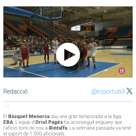
Redacció
@esportsib3
173
El
Bàsquet Menorca
duu una gran temporada a la lliga
EBA
. L’equip d’
Oriol Pagès
ha aconseguit enguany que
l’afició torni de nou a
Bintalfa
. La setmana passada va tenir
el suport de 1.000 aficionats.