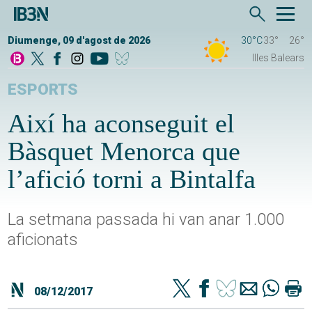
Diumenge, 09 d'agost de 2026
30°C
33°
26°
Illes Balears
ESPORTS
Així ha aconseguit el
Bàsquet Menorca que
l’afició torni a Bintalfa
La setmana passada hi van anar 1.000
aficionats
08/12/2017