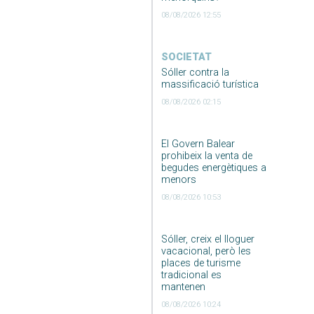
08/08/2026 12:55
SOCIETAT
Sóller contra la
massificació turística
08/08/2026 02:15
El Govern Balear
prohibeix la venta de
begudes energètiques a
menors
08/08/2026 10:53
Sóller, creix el lloguer
vacacional, però les
places de turisme
tradicional es
mantenen
08/08/2026 10:24