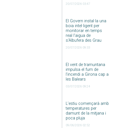
20/07/2026 03:47
El Govern instal·la una
boia intel·ligent per
monitorar en temps
real l’aigua de
s’Albufera des Grau
20/07/2026 09:33
El vent de tramuntana
impulsa el fum de
l’incendi a Girona cap a
les Balears
03/07/2026 09:24
L’estiu començarà amb
temperatures per
damunt de la mitjana i
poca pluja
09/06/2026 02:52