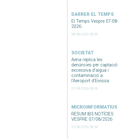
DARRER EL TEMPS
El Temps Vespre 07-08-
2026
08/08/2026 08:59
SOCIETAT
Aena replica les
denúncies per captació
excessiva d’aigua i
contaminació a
l’Aeroport d’Eivissa
07/08/2026 09:59
MICROINFORMATIUS
RESUM IB3 NOTÍCIES
VESPRE 07/08/2026
07/08/2026 09:34