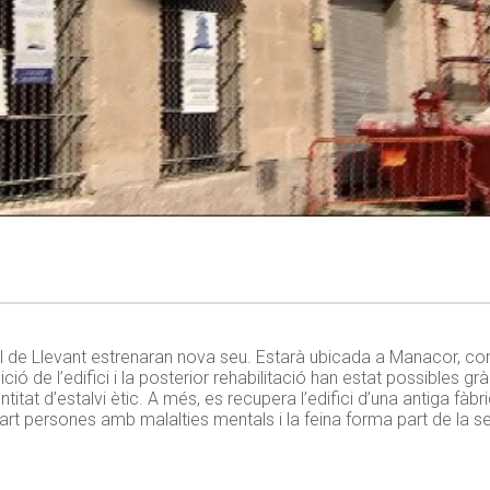
el de Llevant estrenaran nova seu. Estarà ubicada a Manacor, co
ó de l’edifici i la posterior rehabilitació han estat possibles grà
titat d’estalvi ètic. A més, es recupera l’edifici d’una antiga f
art persones amb malalties mentals i la feina forma part de la s