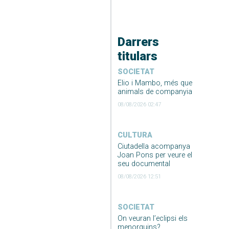
Darrers
titulars
SOCIETAT
Elio i Mambo, més que
animals de companyia
08/08/2026 02:47
CULTURA
Ciutadella acompanya
Joan Pons per veure el
seu documental
08/08/2026 12:51
SOCIETAT
On veuran l’eclipsi els
menorquins?