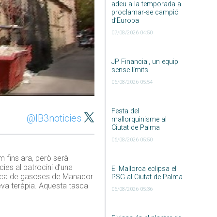
adeu a la temporada a
proclamar-se campió
d’Europa
07/08/2026 04:50
JP Financial, un equip
sense límits
06/08/2026 05:54
Festa del
@IB3noticies
mallorquinisme al
Ciutat de Palma
06/08/2026 05:50
m fins ara, però serà
cies al patrocini d’una
El Mallorca eclipsa el
àbrica de gasoses de Manacor
PSG al Ciutat de Palma
eva teràpia. Aquesta tasca
06/08/2026 05:36