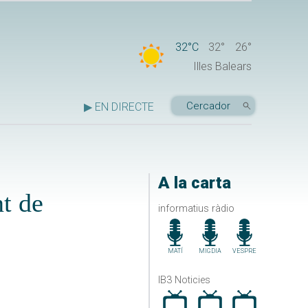
32°C
32°
26°
Illes Balears
▶ EN DIRECTE
A la carta
nt de
informatius ràdio
MATÍ
MIGDIA
VESPRE
IB3 Noticies