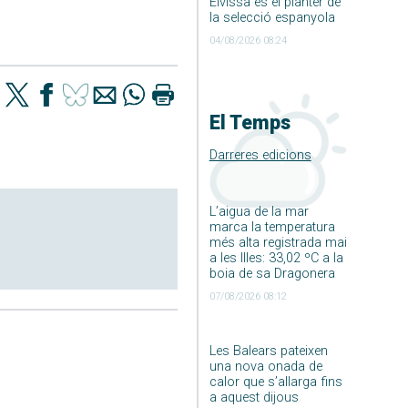
Eivissa és el planter de
la selecció espanyola
04/08/2026 08:24
El Temps
Darreres edicions
L’aigua de la mar
marca la temperatura
més alta registrada mai
a les Illes: 33,02 ºC a la
boia de sa Dragonera
07/08/2026 08:12
Les Balears pateixen
una nova onada de
calor que s’allarga fins
a aquest dijous