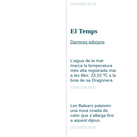
04/08/2026 08:24
El Temps
Darreres edicions
L’aigua de la mar
marca la temperatura
més alta registrada mai
a les Illes: 33,02 ºC a la
boia de sa Dragonera
07/08/2026 08:12
Les Balears pateixen
una nova onada de
calor que s’allarga fins
a aquest dijous
20/07/2026 03:47