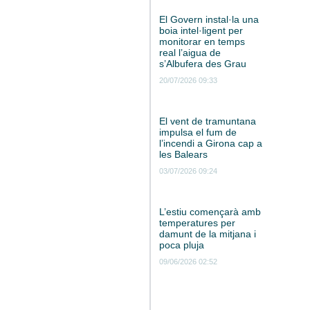
El Govern instal·la una
boia intel·ligent per
monitorar en temps
real l’aigua de
s’Albufera des Grau
20/07/2026 09:33
El vent de tramuntana
impulsa el fum de
l’incendi a Girona cap a
les Balears
03/07/2026 09:24
L’estiu començarà amb
temperatures per
damunt de la mitjana i
poca pluja
09/06/2026 02:52