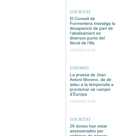
SOCIETAT
El Consell de
Formentera investiga la
desaparició de part de
l’abalisament en
diversos punts del
litoral de l’illa
07/08/2026 08:28
ESPORTS
La proesa de Joan
Antoni Moreno, de dir
adeu a la temporada a
proclamar-se campió
d’Europa
07/08/2026 04:50
SOCIETAT
26 dones han estat
assassinades per
violència de gènere