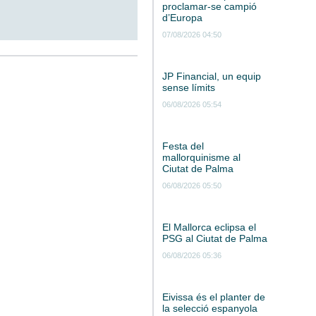
proclamar-se campió
d’Europa
07/08/2026 04:50
JP Financial, un equip
sense límits
06/08/2026 05:54
Festa del
mallorquinisme al
Ciutat de Palma
06/08/2026 05:50
El Mallorca eclipsa el
PSG al Ciutat de Palma
06/08/2026 05:36
Eivissa és el planter de
la selecció espanyola