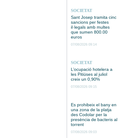
SOCIETAT
Sant Josep tramita cinc
sancions per festes
il·legals amb multes
que sumen 800.00
euros
07/08/2026 09:14
SOCIETAT
L’ocupació hotelera a
les Pitiüses al juliol
creix un 0,90%
07/08/2026 09:15
Es prohibeix el bany en
una zona de la platja
des Codolar per la
presència de bacteris al
torrent
07/08/2026 09:03