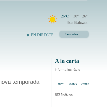
26°C
30°
26°
Illes Balears
▶ EN DIRECTE
A la carta
informatius ràdio
a nova temporada
MATÍ
MIGDIA
VESPRE
IB3 Noticies