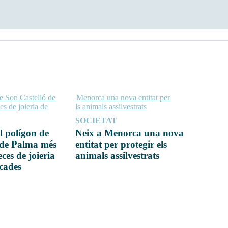
SOCIETAT
l polígon de
Neix a Menorca una nova
 de Palma més
entitat per protegir els
ces de joieria
animals assilvestrats
icades