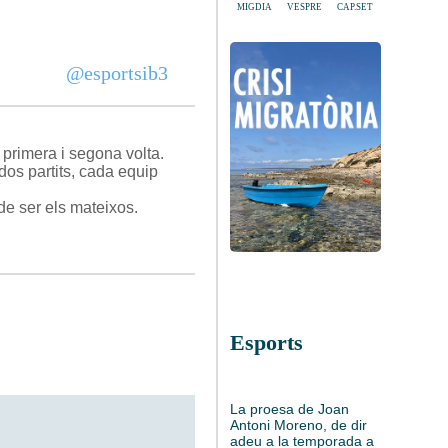
MIGDIA
VESPRE
CAP.SET
@esportsib3
 primera i segona volta.
dos partits, cada equip
e ser els mateixos.
Esports
La proesa de Joan
Antoni Moreno, de dir
adeu a la temporada a