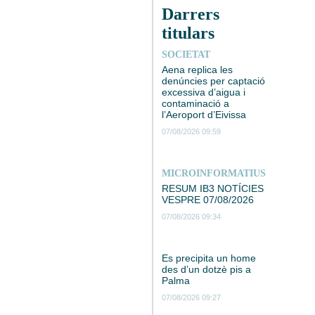
Darrers
titulars
SOCIETAT
Aena replica les
denúncies per captació
excessiva d’aigua i
contaminació a
l’Aeroport d’Eivissa
07/08/2026 09:59
MICROINFORMATIUS
RESUM IB3 NOTÍCIES
VESPRE 07/08/2026
07/08/2026 09:34
Es precipita un home
des d’un dotzè pis a
Palma
07/08/2026 09:27