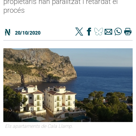
propietaris han paralitzat i retardat el
procés
20/10/2020
Els apartaments de Cala Llamp.