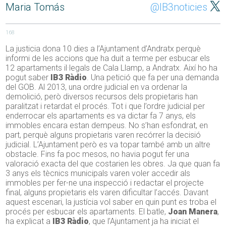
Maria Tomás
@IB3noticies
168
La justicia dona 10 dies a l’Ajuntament d’Andratx perquè
informi de les accions que ha duit a terme per esbucar els
12 apartaments il·legals de Cala Llamp, a Andratx. Així ho ha
pogut saber
IB3 Ràdio
. Una petició que fa per una demanda
del GOB. Al 2013, una ordre judicial en va ordenar la
demolició, però diversos recursos dels propietaris han
paralitzat i retardat el procés. Tot i que l’ordre judicial per
enderrocar els apartaments es va dictar fa 7 anys, els
immobles encara estan dempeus. No s’han esfondrat, en
part, perquè alguns propietaris varen recórrer la decisió
judicial. L’Ajuntament però es va topar també amb un altre
obstacle. Fins fa poc mesos, no havia pogut fer una
valoració exacta del que costarien les obres. Ja que quan fa
3 anys els tècnics municipals varen voler accedir als
immobles per fer-ne una inspecció i redactar el projecte
final, alguns propietaris els varen dificultar l’accés. Davant
aquest escenari, la justícia vol saber en quin punt es troba el
procés per esbucar els apartaments. El batle,
Joan Manera
,
ha explicat a
IB3 Ràdio
, que l’Ajuntament ja ha iniciat el