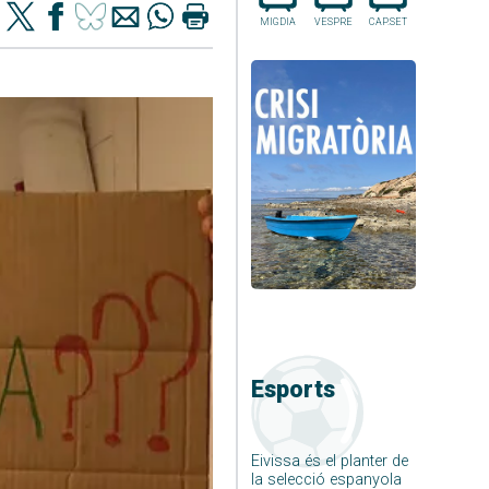
MIGDIA
VESPRE
CAP.SET
Esports
Eivissa és el planter de
la selecció espanyola