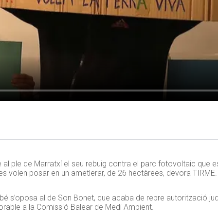
al ple de Marratxí el seu rebuig contra el parc fotovoltaic que e
 es volen posar en un ametlerar, de 26 hectàrees, devora TIRME.
bé s’oposa al de Son Bonet, que acaba de rebre autorització judi
vorable a la Comissió Balear de Medi Ambient.