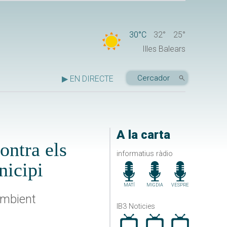
30°C
32°
25°
Illes Balears
▶ EN DIRECTE
A la carta
ontra els
informatius ràdio
nicipi
MATÍ
MIGDIA
VESPRE
Ambient
IB3 Noticies