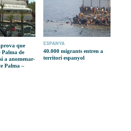
ESPANYA
 aprova que
40.000 migrants entren a
e Palma de
territori espanyol
si a anomenar-
de Palma –