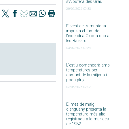
s’Albufera des Grau
20/07/2026 09:33
El vent de tramuntana
impulsa el fum de
l’incendi a Girona cap a
les Balears
03/07/2026 09:24
L’estiu començarà amb
temperatures per
damunt de la mitjana i
poca pluja
09/06/2026 02:52
El mes de maig
d’enguany presenta la
temperatura més alta
registrada a la mar des
de 1982