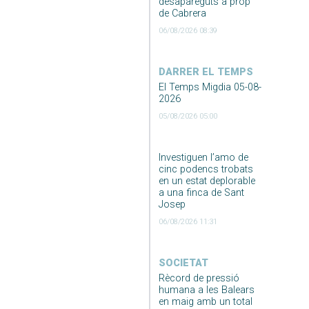
desapareguts a prop
de Cabrera
06/08/2026 08:39
DARRER EL TEMPS
El Temps Migdia 05-08-
2026
05/08/2026 05:00
Investiguen l’amo de
cinc podencs trobats
en un estat deplorable
a una finca de Sant
Josep
06/08/2026 11:31
SOCIETAT
Rècord de pressió
humana a les Balears
en maig amb un total