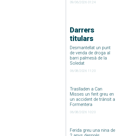
09/06/2026 01:24
Darrers
titulars
Desmantellat un punt
de venda de droga al
barri palmesà de la
Soledat
06/08/2026 11:20
Traslladen a Can
Misses un ferit greu en
un accident de trànsit a
Formentera
06/08/2026 10:20
Ferida greu una nina de
2 anys després