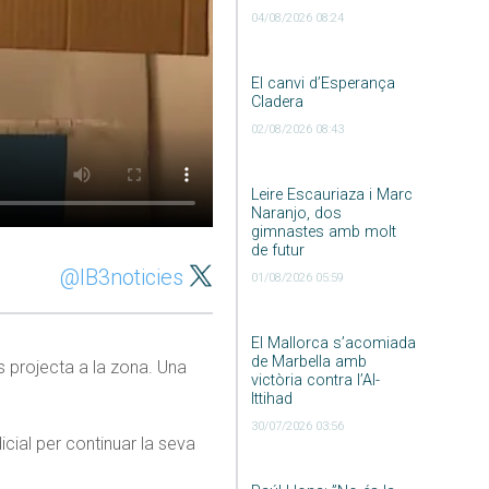
04/08/2026 08:24
El canvi d’Esperança
Cladera
02/08/2026 08:43
Leire Escauriaza i Marc
Naranjo, dos
gimnastes amb molt
de futur
@IB3noticies
01/08/2026 05:59
El Mallorca s’acomiada
de Marbella amb
s projecta a la zona. Una
victòria contra l’Al-
Ittihad
30/07/2026 03:56
cial per continuar la seva