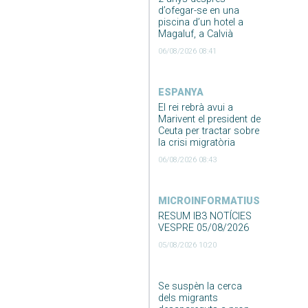
d’ofegar-se en una
piscina d’un hotel a
Magaluf, a Calvià
06/08/2026 08:41
ESPANYA
El rei rebrà avui a
Marivent el president de
Ceuta per tractar sobre
la crisi migratòria
06/08/2026 08:43
MICROINFORMATIUS
RESUM IB3 NOTÍCIES
VESPRE 05/08/2026
05/08/2026 10:20
Se suspèn la cerca
dels migrants