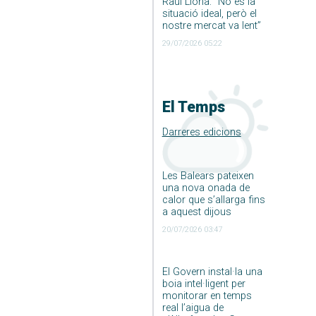
Raúl Llona: ”No és la
situació ideal, però el
nostre mercat va lent”
29/07/2026 05:22
El Temps
Darreres edicions
Les Balears pateixen
una nova onada de
calor que s’allarga fins
a aquest dijous
20/07/2026 03:47
El Govern instal·la una
boia intel·ligent per
monitorar en temps
real l’aigua de