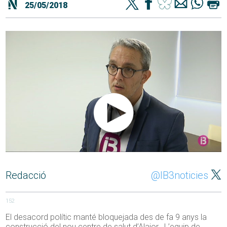
25/05/2018
Redacció
@IB3noticies
152
El desacord polític manté bloquejada des de fa 9 anys la
construcció del nou centre de salut d’Alaior. L’equip de