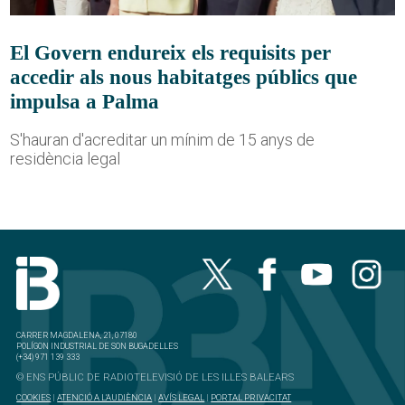
El Govern endureix els requisits per
accedir als nous habitatges públics que
impulsa a Palma
S'hauran d'acreditar un mínim de 15 anys de
residència legal
CARRER MAGDALENA, 21, 07180
POLÍGON INDUSTRIAL DE SON BUGADELLES
(+34) 971 139 333
© ENS PÚBLIC DE RADIOTELEVISIÓ DE LES ILLES BALEARS
COOKIES
|
ATENCIÓ A L'AUDIÈNCIA
|
AVÍS LEGAL
|
PORTAL PRIVACITAT