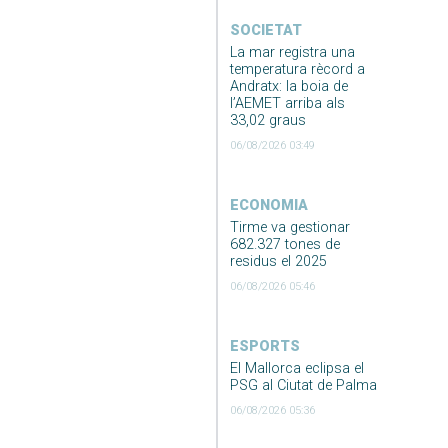
SOCIETAT
La mar registra una
temperatura rècord a
Andratx: la boia de
l’AEMET arriba als
33,02 graus
06/08/2026 03:49
ECONOMIA
Tirme va gestionar
682.327 tones de
residus el 2025
06/08/2026 05:46
ESPORTS
El Mallorca eclipsa el
PSG al Ciutat de Palma
06/08/2026 05:36