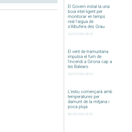
El Govern instal·la una
boia intel·ligent per
monitorar en temps
real l’aigua de
s’Albufera des Grau
20/07/2026 09:33
El vent de tramuntana
impulsa el fum de
l’incendi a Girona cap a
les Balears
03/07/2026 09:24
L’estiu començarà amb
temperatures per
damunt de la mitjana i
poca pluja
09/06/2026 02:52