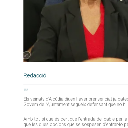
Redacció
188
Els veïnats d’Alcúdia diuen haver prensenciat ja cates
Govern de l’Ajuntament segueix defensant que no hi
Amb tot, sí que és cert que l’entrada del cable per la
que les dues opcions que se sospesen d’entrar-lo pe