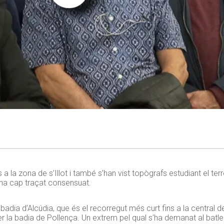
 a la zona de s’Illot i també s’han vist topògrafs estudiant el ter
 ha cap traçat consensuat.
 badia d’Alcúdia, que és el recorregut més curt fins a la central 
r la badia de Pollença. Un extrem pel qual s’ha demanat al batle