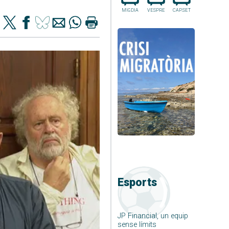
MIGDIA
VESPRE
CAP.SET
Esports
JP Financial, un equip
sense límits