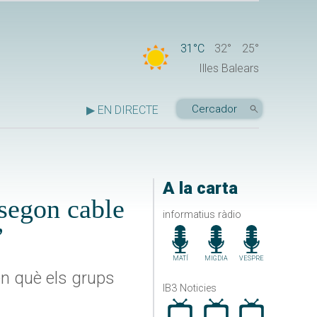
31°C
32°
25°
Illes Balears
▶ EN DIRECTE
A la carta
 segon cable
informatius ràdio
”
MATÍ
MIGDIA
VESPRE
en què els grups
IB3 Noticies