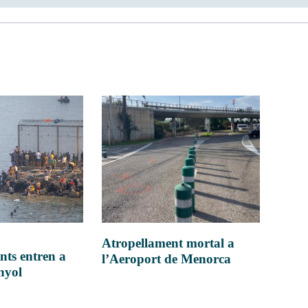
Atropellament mortal a
nts entren a
l’Aeroport de Menorca
anyol