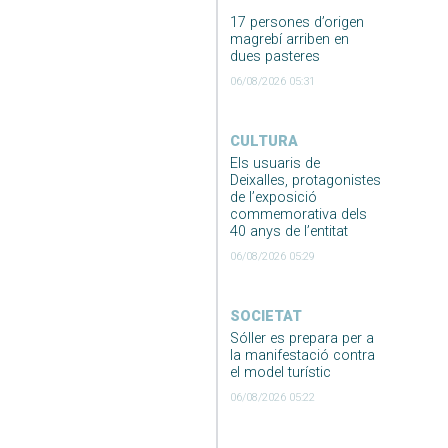
17 persones d’origen
magrebí arriben en
dues pasteres
06/08/2026 05:31
CULTURA
Els usuaris de
Deixalles, protagonistes
de l’exposició
commemorativa dels
40 anys de l’entitat
06/08/2026 05:29
SOCIETAT
Sóller es prepara per a
la manifestació contra
el model turístic
06/08/2026 05:22