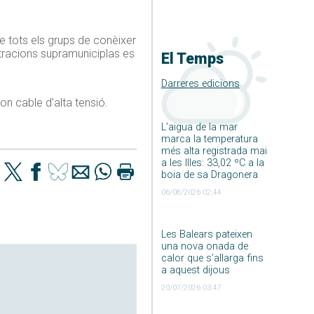
e tots els grups de conèixer
istracions supramuniciplas es
El Temps
Darreres edicions
n cable d’alta tensió.
L’aigua de la mar
marca la temperatura
més alta registrada mai
a les Illes: 33,02 ºC a la
boia de sa Dragonera
06/08/2026 02:44
Les Balears pateixen
una nova onada de
calor que s’allarga fins
a aquest dijous
20/07/2026 03:47