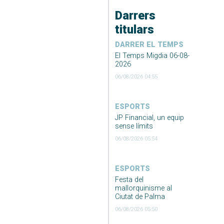
Darrers
titulars
DARRER EL TEMPS
El Temps Migdia 06-08-
2026
06/08/2026 04:55
ESPORTS
JP Financial, un equip
sense límits
06/08/2026 05:54
ESPORTS
Festa del
mallorquinisme al
Ciutat de Palma
06/08/2026 05:50