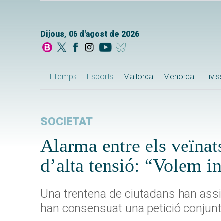
Dijous, 06 d'agost de 2026
El Temps
Esports
Mallorca
Menorca
Eivi
SOCIETAT
Alarma entre els veïnat
d’alta tensió: “Volem i
Una trentena de ciutadans han assis
han consensuat una petició conjunt