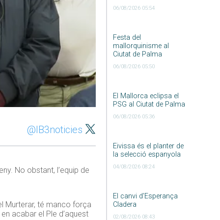
06/08/2026 05:54
Festa del
mallorquinisme al
Ciutat de Palma
06/08/2026 05:50
El Mallorca eclipsa el
PSG al Ciutat de Palma
06/08/2026 05:36
@IB3noticies
Eivissa és el planter de
la selecció espanyola
04/08/2026 08:24
reny. No obstant, l’equip de
El canvi d’Esperança
del Murterar, té manco força
Cladera
 en acabar el Ple d’aquest
02/08/2026 08:43