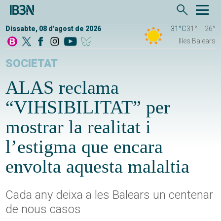
Dissabte, 08 d'agost de 2026
31°C
31°
26°
Illes Balears
SOCIETAT
ALAS reclama
“VIHSIBILITAT” per
mostrar la realitat i
l’estigma que encara
envolta aquesta malaltia
Cada any deixa a les Balears un centenar
de nous casos