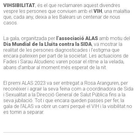
VIHSIBILITAT
, és el que reclamaren aquest divendres
vespre les persones que conviuen amb el
VIH
, una malaltia
que, cada any, deixa a les Balears un centenar de nous
casos.
La gala, organitzada per
l’associació ALAS
amb motiu del
Dia Mundial de la Lluita contra la SIDA
, va mostrar la
realitat de les persones diagnosticades i l’estigma que
encara pateixen per part de la societat. Les actuacions de
Fades i Sarau Alcudienc varen posar el ritme a la velada,
abans d’arribar al moment més esperat de la nit.
El premi ALAS 2023 va ser entregat a Rosa Aranguren, per
reconèixer i agrair la seva feina com a coordinadora de Sida
i Sexualitat a la Direcció General de Salut Pública fins a la
seva jubilació. Tot i que encara queden passes per fer, la
gala de l’ALAS va obrir un camí perquè el VIH i la visibilitat no
es tornin a separar.