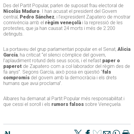
Des del Partit Popular, parlen de suposat frau electoral de
Nicolás Maduro
. I han acusat el president del Govern
central,
Pedro Sánchez
, i l’expresident Zapatero de mostrar
connivència amb el
règim veneçolà
i la repressió de les
protestes, que ja han causat 24 morts i més de 2.200
detinguts.
La portaveu del grup parlamentari popular en el Senat,
Alicia
García
, ha criticat “el silenci còmplice del govern,
l’aplaudiment rotund dels seus socis, i el nefast
paper o
paperot
de Zapatero com a col·laborador del règim des de
fa anys”. Segons García, això posa en qüestió “
fals
compromís
del govern amb la democràcia i els drets
humans que avui proclama”.
Albares ha demanat al Partit Popular més responsabilitat i
que cessi el soroll i els
rumors falsos
sobre Veneçuela.