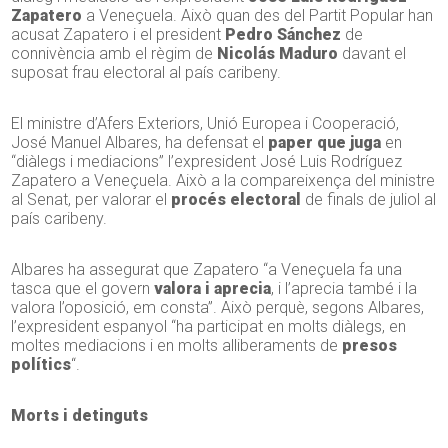
Zapatero
a Veneçuela. Això quan des del Partit Popular han
acusat Zapatero i el president
Pedro Sánchez
de
connivència amb el règim de
Nicolás Maduro
davant el
suposat frau electoral al país caribeny.
El ministre d’Afers Exteriors, Unió Europea i Cooperació,
José Manuel Albares, ha defensat el
paper que juga
en
“diàlegs i mediacions” l’expresident José Luis Rodríguez
Zapatero a Veneçuela. Això a la compareixença del ministre
al Senat, per valorar el
procés electoral
de finals de juliol al
país caribeny.
Albares ha assegurat que Zapatero “a Veneçuela fa una
tasca que el govern
valora i aprecia
, i l’aprecia també i la
valora l’oposició, em consta”. Això perquè, segons Albares,
l’expresident espanyol “ha participat en molts diàlegs, en
moltes mediacions i en molts alliberaments de
presos
polítics
“.
Morts i detinguts