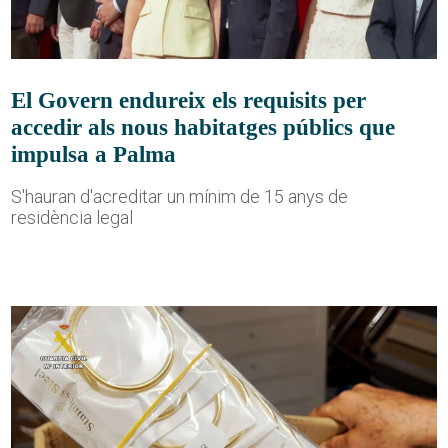
El Govern endureix els requisits per
accedir als nous habitatges públics que
impulsa a Palma
S'hauran d'acreditar un mínim de 15 anys de
residència legal