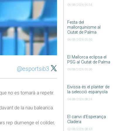
06/08/2026 05:54
Festa del
mallorquinisme al
Ciutat de Palma
06/08/2026 05:50
El Mallorca eclipsa el
PSG al Ciutat de Palma
@esportsib3
06/08/2026 05:36
Eivissa és el planter de
la selecció espanyola
que no es tornarà a repetir.
04/08/2026 08:24
pdavant de la nau balearica.
El canvi d’Esperança
Cladera
ars rep diumenge el colíder,
02/08/2026 08:43