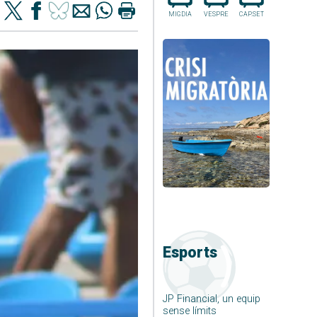
MIGDIA
VESPRE
CAP.SET
Esports
JP Financial, un equip
sense límits