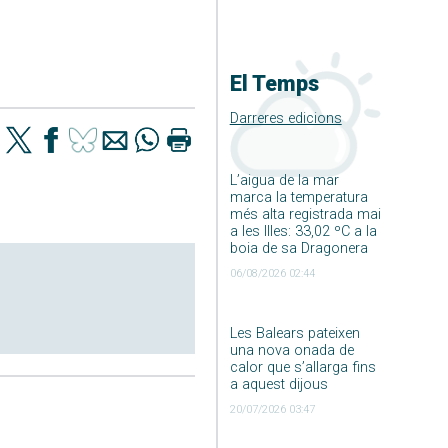
El Temps
Darreres edicions
L’aigua de la mar
marca la temperatura
més alta registrada mai
a les Illes: 33,02 ºC a la
boia de sa Dragonera
06/08/2026 02:44
Les Balears pateixen
una nova onada de
calor que s’allarga fins
a aquest dijous
20/07/2026 03:47