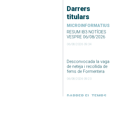
Darrers
titulars
MICROINFORMATIUS
RESUM IB3 NOTÍCIES
VESPRE 06/08/2026
06/08/2026 09:34
Desconvocada la vaga
de neteja i recollida de
fems de Formentera
06/08/2026 09:23
DARRER EL TEMPS
El Temps Migdia 06-08-
2026
06/08/2026 04:55