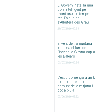
El Govern instal·la una
boia intel·ligent per
monitorar en temps
real l’aigua de
s’Albufera des Grau
20/07/2026 09:33
El vent de tramuntana
impulsa el fum de
l’incendi a Girona cap a
les Balears
03/07/2026 09:24
L’estiu començarà amb
temperatures per
damunt de la mitjana i
poca pluja
09/06/2026 02:52