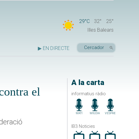
29°C
32°
25°
Illes Balears
▶ EN DIRECTE
A la carta
contra el
informatius ràdio
MATÍ
MIGDIA
VESPRE
deració
IB3 Noticies