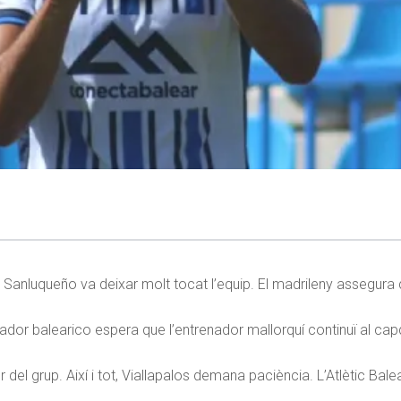
el Sanluqueño va deixar molt tocat l’equip. El madrileny assegura 
ugador balearico espera que l’entrenador mallorquí continuï al ca
el grup. Així i tot, Viallapalos demana paciència. L’Atlètic Bale