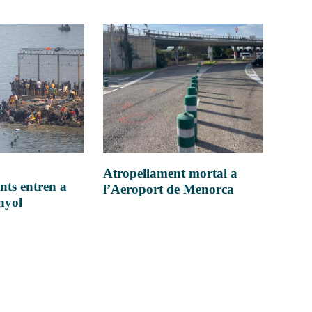
Atropellament mortal a
nts entren a
l’Aeroport de Menorca
anyol