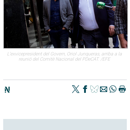
L’exvicepresident del Govern, Oriol Junqueras, arriba a la
reunió del Comitè Nacional del PDeCAT. /EFE