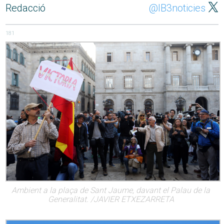
Redacció
@IB3noticies
181
Ambient a la plaça de Sant Jaume, davant el Palau de la
Generalitat. /JAVIER ETXEZARRETA