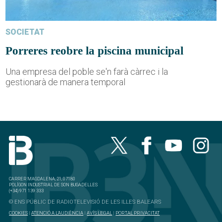
SOCIETAT
Porreres reobre la piscina municipal
Una empresa del poble se'n farà càrrec i la
gestionarà de manera temporal
CARRER MAGDALENA, 21, 07180
POLÍGON INDUSTRIAL DE SON BUGADELLES
(+34) 971 139 333
© ENS PÚBLIC DE RADIOTELEVISIÓ DE LES ILLES BALEARS
COOKIES
|
ATENCIÓ A L'AUDIÈNCIA
|
AVÍS LEGAL
|
PORTAL PRIVACITAT