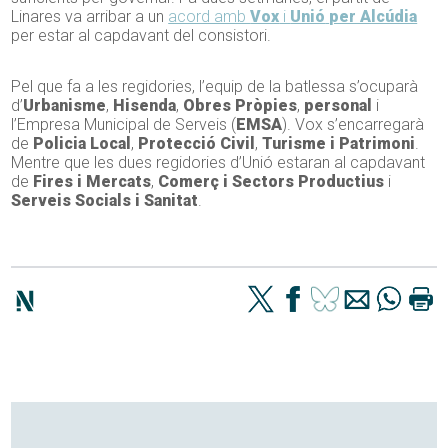
Linares va arribar a un
acord amb
Vox
i
Unió
per Alcúdia
per estar al capdavant del consistori.
Pel que fa a les regidories, l’equip de la batlessa s’ocuparà
d’
Urbanisme
,
Hisenda
,
Obres Pròpies
,
personal
i
l’Empresa Municipal de Serveis (
EMSA
). Vox s’encarregarà
de
Policia Local
,
Protecció Civil
,
Turisme i Patrimoni
.
Mentre que les dues regidories d’Unió estaran al capdavant
de
Fires i Mercats
,
Comerç i Sectors Productius
i
Serveis Socials i Sanitat
.