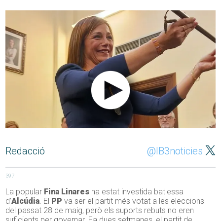
Redacció
@IB3noticies
397
La popular
Fina Linares
ha estat investida batlessa
d’
Alcúdia
. El
PP
va ser el partit més votat a les eleccions
del passat 28 de maig, però els suports rebuts no eren
suficients per governar. Fa dues setmanes, el partit de