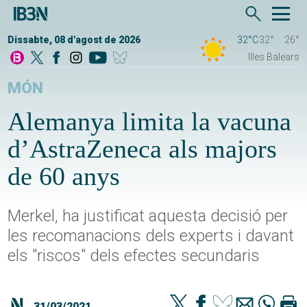
Dissabte, 08 d'agost de 2026
32°C
32°
26°
Illes Balears
MÓN
Alemanya limita la vacuna
d’AstraZeneca als majors
de 60 anys
Merkel, ha justificat aquesta decisió per
les recomanacions dels experts i davant
els "riscos" dels efectes secundaris
31/03/2021