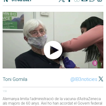
Toni Gomila
@IB3noticies
159
Alemanya limita l’administració de la vacuna d’AstraZeneca
als majors de 60 anys. Així ho han acordat el Govern federal