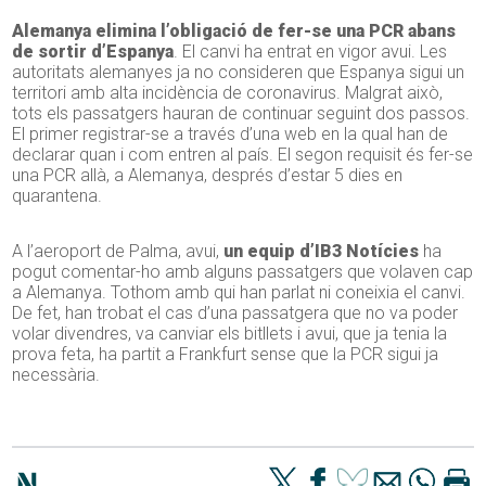
Alemanya
elimina l’obligació de fer-se una PCR abans
de sortir d’Espanya
. El canvi ha entrat en vigor avui. Les
autoritats alemanyes ja no consideren que Espanya sigui un
territori amb alta incidència de coronavirus. Malgrat això,
tots els passatgers hauran de continuar seguint dos passos.
El primer registrar-se a través d’una web en la qual han de
declarar quan i com entren al país. El segon requisit és fer-se
una PCR allà, a Alemanya, després d’estar 5 dies en
quarantena.
A l’aeroport de Palma, avui,
un equip d’IB3 Notícies
ha
pogut comentar-ho amb alguns passatgers que volaven cap
a Alemanya. Tothom amb qui han parlat ni coneixia el canvi.
De fet, han trobat el cas d’una passatgera que no va poder
volar divendres, va canviar els bitllets i avui, que ja tenia la
prova feta, ha partit a Frankfurt sense que la PCR sigui ja
necessària.