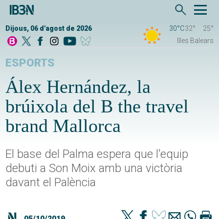
Dijous, 06 d'agost de 2026
30°C
32°
25°
Illes Balears
ESPORTS
Álex Hernández, la
brúixola del B the travel
brand Mallorca
El base del Palma espera que l'equip
debuti a Son Moix amb una victòria
davant el Palència
05/10/2019