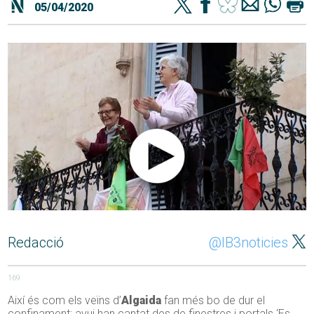
05/04/2020
Redacció
@IB3noticies
169
Així és com els veïns d’
Algaida
fan més bo de dur el
confinament: avui han cantat des de finestres i portals ‘Es