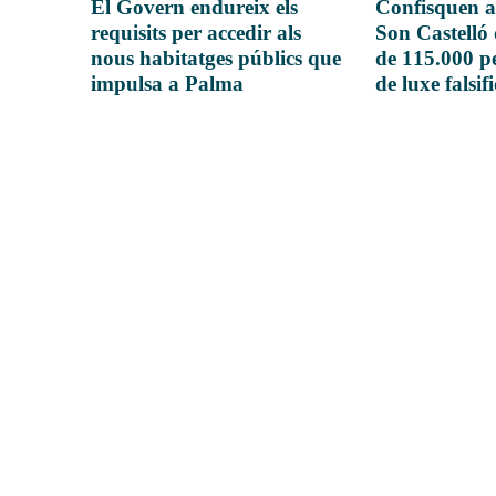
El Govern endureix els
Confisquen a
requisits per accedir als
Son Castelló
nous habitatges públics que
de 115.000 pe
impulsa a Palma
de luxe falsif