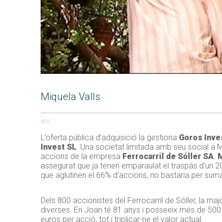
Miquela Valls
420
L’oferta pública d’adquisició la gestiona
Goros Inve
Invest SL
. Una societat limitada amb seu social a Ma
accions de la empresa
Ferrocarril de Sóller SA
.
M
assegurat que ja tenen emparaulat el traspàs d’un 20
que aglutinen el 66% d’accions, no bastaria per suma
Dels 800 accionistes del Ferrocarril de Sóller, la maj
diverses. En Joan té 81 anys i posseeix més de 500
euros per acció, tot i triplicar-ne el valor actual.