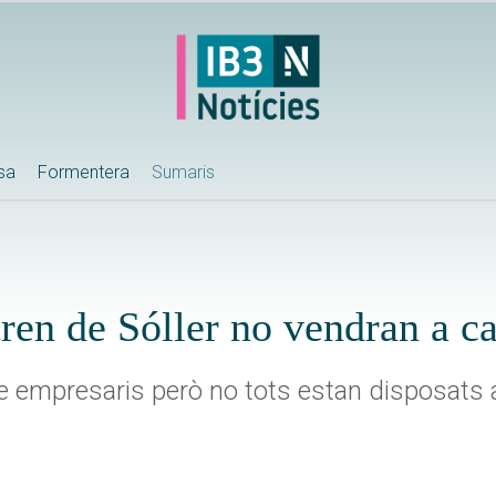
ssa
Formentera
Sumaris
tren de Sóller no vendran a c
e empresaris però no tots estan disposats a