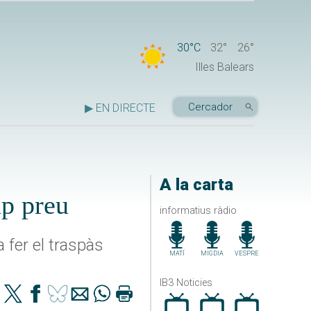
30°C
32°
26°
Illes Balears
▶ EN DIRECTE
A la carta
ap preu
informatius ràdio
 fer el traspàs
MATÍ
MIGDIA
VESPRE
IB3 Noticies