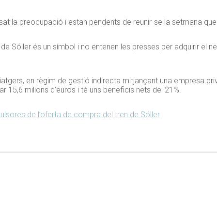
sat la preocupació i estan pendents de reunir-se la setmana que
en de Sóller és un símbol i no entenen les presses per adquirir el n
 viatgers, en règim de gestió indirecta mitjançant una empresa p
rar 15,6 milions d’euros i té uns beneficis nets del 21%.
ulsores de l’oferta de compra del tren de Sóller