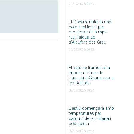
20/07/2026 03:47
El Govern instal·la una
boia intel·ligent per
monitorar en temps
real l’aigua de
s’Albufera des Grau
20/07/2026 09:33
El vent de tramuntana
impulsa el fum de
l’incendi a Girona cap a
les Balears
03/07/2026 09:24
L’estiu començarà amb
temperatures per
damunt de la mitjana i
poca pluja
09/06/2026 02:52