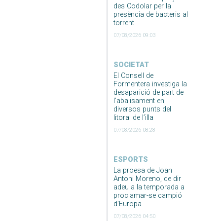
des Codolar per la
presència de bacteris al
torrent
07/08/2026 09:03
SOCIETAT
El Consell de
Formentera investiga la
desaparició de part de
l’abalisament en
diversos punts del
litoral de l’illa
07/08/2026 08:28
ESPORTS
La proesa de Joan
Antoni Moreno, de dir
adeu a la temporada a
proclamar-se campió
d’Europa
07/08/2026 04:50