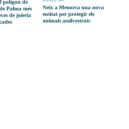
l polígon de
Neix a Menorca una nova
 de Palma més
entitat per protegir els
ces de joieria
animals assilvestrats
icades