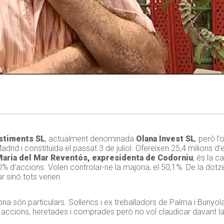
stiments SL
, actualment denominada
Olana Invest SL
, però l’
drid i constituïda el passat 3 de juliol. Ofereixen 25,4 milions d
aria del Mar Reventós, expresidenta de Codorniu
, és la c
% d’accions. Volen controlar-ne la majoria, el 50,1%. De la dot
r sinó tots venen.
oria són particulars. Sollerics i ex treballadors de Palma i Bunyol
 accions, heretades i comprades però no vol claudicar davant l