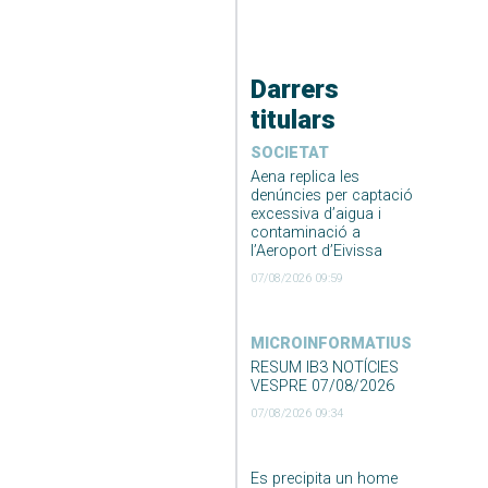
Darrers
titulars
SOCIETAT
Aena replica les
denúncies per captació
excessiva d’aigua i
contaminació a
l’Aeroport d’Eivissa
07/08/2026 09:59
MICROINFORMATIUS
RESUM IB3 NOTÍCIES
VESPRE 07/08/2026
07/08/2026 09:34
Es precipita un home