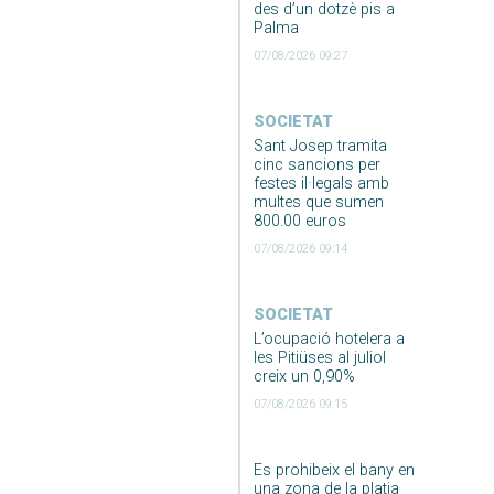
des d’un dotzè pis a
Palma
07/08/2026 09:27
SOCIETAT
Sant Josep tramita
cinc sancions per
festes il·legals amb
multes que sumen
800.00 euros
07/08/2026 09:14
SOCIETAT
L’ocupació hotelera a
les Pitiüses al juliol
creix un 0,90%
07/08/2026 09:15
Es prohibeix el bany en
una zona de la platja