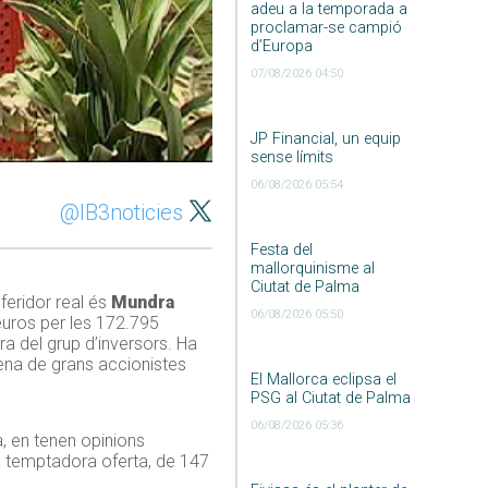
adeu a la temporada a
proclamar-se campió
d’Europa
07/08/2026 04:50
JP Financial, un equip
sense límits
06/08/2026 05:54
@IB3noticies
Festa del
mallorquinisme al
Ciutat de Palma
oferidor real és
Mundra
06/08/2026 05:50
’euros per les 172.795
ara del grup d’inversors. Ha
zena de grans accionistes
El Mallorca eclipsa el
PSG al Ciutat de Palma
06/08/2026 05:36
a, en tenen opinions
a temptadora oferta, de 147