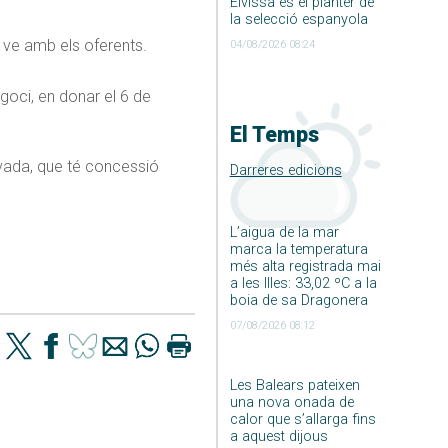
Eivissa és el planter de
la selecció espanyola
 ve amb els oferents.
04/08/2026 08:24
egoci, en donar el 6 de
El Temps
rivada, que té concessió
Darreres edicions
L’aigua de la mar
marca la temperatura
més alta registrada mai
a les Illes: 33,02 ºC a la
boia de sa Dragonera
07/08/2026 08:12
Les Balears pateixen
una nova onada de
calor que s’allarga fins
a aquest dijous