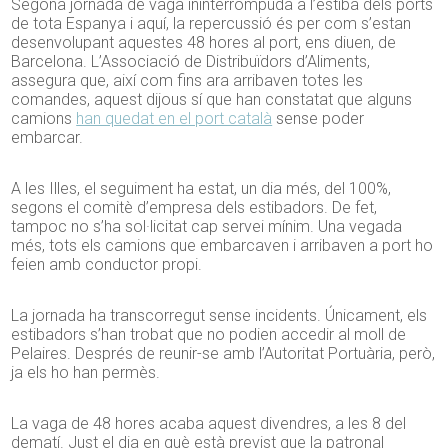
Segona jornada de vaga ininterrompuda a l’estiba dels ports
de tota Espanya i aquí, la repercussió és per com s’estan
desenvolupant aquestes 48 hores al port, ens diuen, de
Barcelona. L’Associació de Distribuïdors d’Aliments,
assegura que, així com fins ara arribaven totes les
comandes, aquest dijous sí que han constatat que alguns
camions
han quedat en el port català
sense poder
embarcar.
A les Illes, el seguiment ha estat, un dia més, del 100%,
segons el comitè d’empresa dels estibadors. De fet,
tampoc no s’ha sol·licitat cap servei mínim. Una vegada
més, tots els camions que embarcaven i arribaven a port ho
feien amb conductor propi.
La jornada ha transcorregut sense incidents. Únicament, els
estibadors s’han trobat que no podien accedir al moll de
Pelaires. Després de reunir-se amb l’Autoritat Portuària, però,
ja els ho han permès.
La vaga de 48 hores acaba aquest divendres, a les 8 del
dematí. Just el dia en què està previst que la patronal