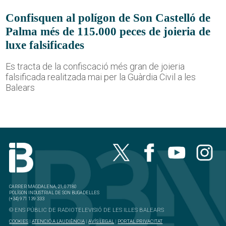
Confisquen al polígon de Son Castelló de
Palma més de 115.000 peces de joieria de
luxe falsificades
Es tracta de la confiscació més gran de joieria
falsificada realitzada mai per la Guàrdia Civil a les
Balears
CARRER MAGDALENA, 21, 07180
POLÍGON INDUSTRIAL DE SON BUGADELLES
(+34) 971 139 333
© ENS PÚBLIC DE RADIOTELEVISIÓ DE LES ILLES BALEARS
COOKIES
|
ATENCIÓ A L'AUDIÈNCIA
|
AVÍS LEGAL
|
PORTAL PRIVACITAT