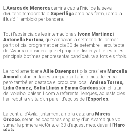
L’
Avarca de Menorca
camina cap a l’inici de la seva
divuitena temporada a
Superlliga
amb pas ferm, i amb la
il·lusió i l’ambició per bandera.
Tot i l’absència de les internacionals
Ivone Martínez i
Antonella Fortuna
, que arribaran la setmana del primer
partit oficial programat per dia 30 de setembre, l’arquitecte
de l’Avarca considera que el projecte dissenyat té les línies
principals òptimes per presentar candidatura a tots els títols.
La nord-americana
Allie Davenport
o la brasilera
Marcella
Amaral
estan cridades a impactar l’afició ciutadellenca,
però també en destaca el producte local.
Andrea Torres,
Lídia Gómez, Sofia Llinàs o Emma Cardona
són el futur
del voleibol balear. I com a referents illenques, aquests dies
han rebut la visita d’un parell d’equips de l’
Esporles
.
La central d’Àvila, juntament amb la catalana
Mireia
Orozco
, seran les capitanes enguany d’un Avarca que vol
sumar la primera victòria, el 30 d’aquest mes, davant l’
Haro
Rioja
.