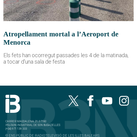
Atropellament mortal a l’Aeroport de
Menorca
Els fets han ocorregut passades les 4 de la matinada,
a tocar d'una sala de festa
CARRER MAGDALENA, 21, 07180
POLÍGON INDUSTRIAL DE SON BUGADELLES
(+34) 971 139 333
© ENS PÚBLIC DE RADIOTELEVISIÓ DE LES ILLES BALEARS