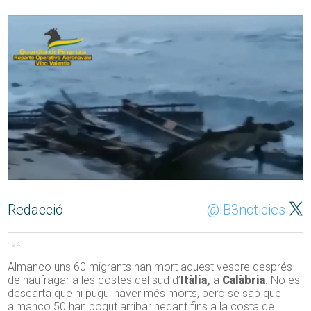
Redacció
@IB3noticies
194
Almanco uns 60 migrants han mort aquest vespre després
de naufragar a les costes del sud d’
Itàlia,
a
Calàbria
. No es
descarta que hi pugui haver més morts, però se sap que
almanco 50 han pogut arribar nedant fins a la costa de