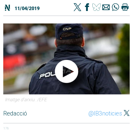
11/04/2019
Imatge d'arxiu. /EFE
Redacció
@IB3noticies
176