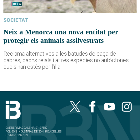
SOCIETAT
Neix a Menorca una nova entitat per
protegir els animals assilvestrats
Reclama alternatives a les batudes de caça de
cabres, paons reials i altres espècies no autòctones
que s'han estès per l'illa
CARRER MAGDALENA, 21, 07180
POLÍGON INDUSTRIAL DE SON BUGADELLES
(+34) 971 139 333