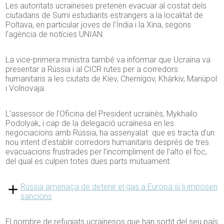
Les autoritats ucraïneses pretenen evacuar al costat dels
ciutadans de Sumi estudiants estrangers a la localitat de
Poltava, en particular joves de l’Índia i la Xina, segons
l’agència de notícies UNIAN.
La vice-primera ministra també va informar que Ucraïna va
presentar a Rússia i al CICR rutes per a corredors
humanitaris a les ciutats de Kíev, Chernígov, Khàrkiv, Mariúpol
i Volnovaja.
L’assessor de l’Oficina del President ucraïnès, Mykhailo
Podolyak, i cap de la delegació ucraïnesa en les
negociacions amb Rússia, ha assenyalat que es tracta d’un
nou intent d’establir corredors humanitaris després de tres
evacuacions frustrades per l’incompliment de l’alto el foc,
del qual es culpen totes dues parts mútuament.
Rússia amenaça de detenir el gas a Europa si li imposen
sancions
El nombre de refugiats ucraïnesos que han sortit del seu país