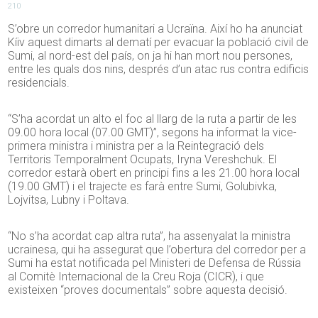
210
S’obre un corredor humanitari a Ucraïna. Així ho ha anunciat
Kíiv aquest dimarts al dematí per evacuar la població civil de
Sumi, al nord-est del país, on ja hi han mort nou persones,
entre les quals dos nins, després d’un atac rus contra edificis
residencials.
“S’ha acordat un alto el foc al llarg de la ruta a partir de les
09.00 hora local (07.00 GMT)”, segons ha informat la vice-
primera ministra i ministra per a la Reintegració dels
Territoris Temporalment Ocupats, Iryna Vereshchuk. El
corredor estarà obert en principi fins a les 21.00 hora local
(19.00 GMT) i el trajecte es farà entre Sumi, Golubivka,
Lojvitsa, Lubny i Poltava.
“No s’ha acordat cap altra ruta”, ha assenyalat la ministra
ucrainesa, qui ha assegurat que l’obertura del corredor per a
Sumi ha estat notificada pel Ministeri de Defensa de Rússia
al Comitè Internacional de la Creu Roja (CICR), i que
existeixen “proves documentals” sobre aquesta decisió.