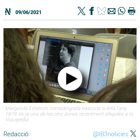
09/06/2021
Margalida Estelrich, comediògrafa nascuda a Artà l'any
1879, és ja una de les cinc dones recentment afegides a la
Viquipèdia.
Redacció
@IB3noticies