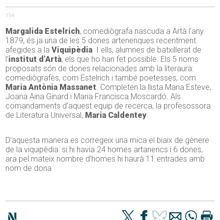
154
Margalida Estelrich
, comediògrafa nascuda a Artà l’any
1879, és ja una de les 5 dones artenenques recentment
afegides a la
Viquipèdia
. I ells, alumnes de batxillerat de
l’
institut d’Artà
, els que ho han fet possible. Els 5 noms
proposats són de dones relacionades amb la literaura:
comediògrafes, com Estelrich i també poetesses, com
Maria Antònia Massanet
. Completen la llista Maria Esteve,
Joana Aina Ginard i Maria Francisca Moscardó. Als
comandaments d’aquest equip de recerca, la profesossora
de Literatura Universal,
Maria Caldentey
.
D’aquesta manera es corregeix una mica el biaix de gènere
de la viquipèdia: si hi havia 24 homes artanencs i 6 dones,
ara pel mateix nombre d’homes hi haurà 11 entrades amb
nom de dona