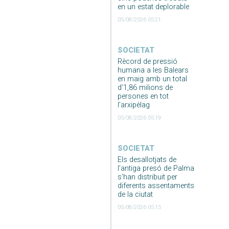
en un estat deplorable
05/08/2026 05:21
SOCIETAT
Rècord de pressió
humana a les Balears
en maig amb un total
d’1,86 milions de
persones en tot
l’arxipèlag
05/08/2026 05:19
SOCIETAT
Els desallotjats de
l’antiga presó de Palma
s’han distribuit per
diferents assentaments
de la ciutat
05/08/2026 05:15