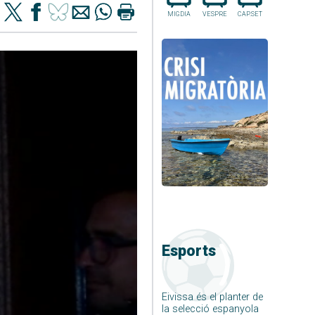
MIGDIA
VESPRE
CAP.SET
Esports
Eivissa és el planter de
la selecció espanyola