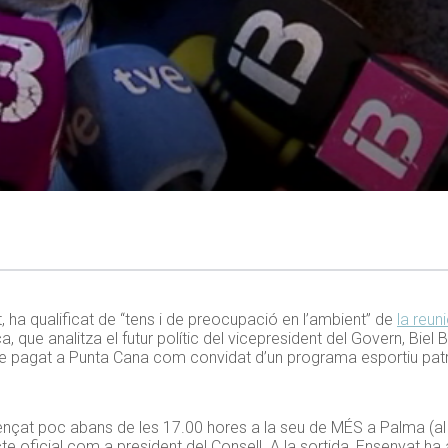
, ha qualificat de “tens i de preocupació en l’ambient” de
la reun
 que analitza el futur polític del vicepresident del Govern, Biel
tge pagat a Punta Cana com convidat d’un programa esportiu pa
nçat poc abans de les 17.00 hores a la seu de MÉS a Palma (al 
e oficial com a president del Consell. A la sortida, Ensenyat ha 