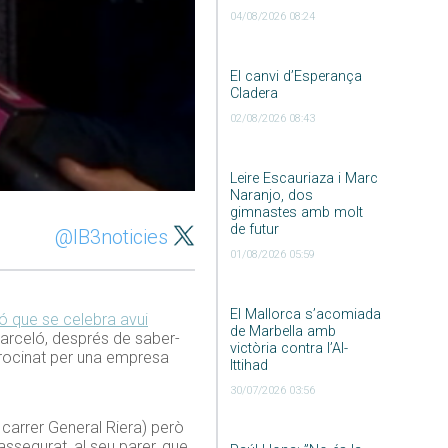
04/08/2026 08:24
El canvi d’Esperança
Cladera
02/08/2026 08:43
Leire Escauriaza i Marc
Naranjo, dos
gimnastes amb molt
de futur
@IB3noticies
01/08/2026 05:59
El Mallorca s’acomiada
ió que se celebra avui
de Marbella amb
 Barceló, després de saber-
victòria contra l’Al-
trocinat per una empresa
Ittihad
30/07/2026 03:56
carrer General Riera) però
assegurat, al seu parer, que