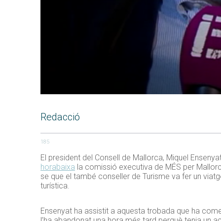
Redacció
185
El president del Consell de Mallorca, Miquel Ensenyat
horabaixa
la comissió executiva de MÉS per Mallorca,
se que el també conseller de Turisme va fer un via
turística.
Ensenyat ha assistit a aquesta trobada que ha come
l’ha abandonat una hora més tard perquè tenia un act