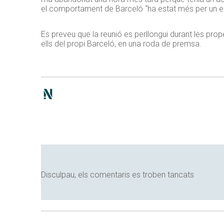
el comportament de Barceló “ha estat més per un err
Es preveu que la reunió es perllongui durant les prope
ells del propi Barceló, en una roda de premsa.
Disculpau, els comentaris es troben tancats