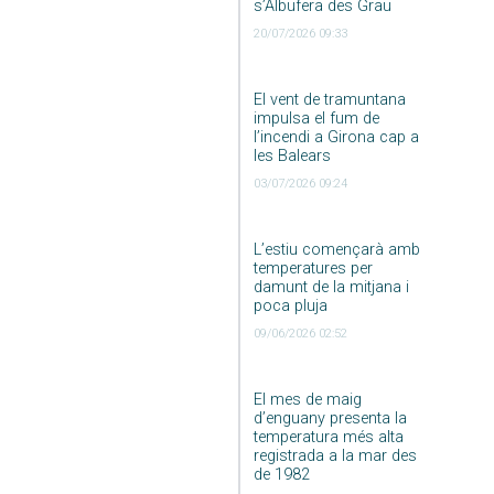
s’Albufera des Grau
20/07/2026 09:33
El vent de tramuntana
impulsa el fum de
l’incendi a Girona cap a
les Balears
03/07/2026 09:24
L’estiu començarà amb
temperatures per
damunt de la mitjana i
poca pluja
09/06/2026 02:52
El mes de maig
d’enguany presenta la
temperatura més alta
registrada a la mar des
de 1982