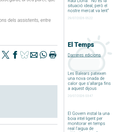
Raúl Llona: ”No és la
situació ideal, però el
nostre mercat va lent”
29/07/2026 05:22
ons dels assistents, entre
El Temps
Darreres edicions
Les Balears pateixen
una nova onada de
calor que s’allarga fins
a aquest dijous
20/07/2026 03:47
El Govern instal·la una
boia intel·ligent per
monitorar en temps
real l’aigua de