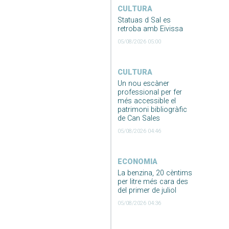
CULTURA
Statuas d Sal es
retroba amb Eivissa
05/08/2026 05:00
CULTURA
Un nou escàner
professional per fer
més accessible el
patrimoni bibliogràfic
de Can Sales
05/08/2026 04:46
ECONOMIA
La benzina, 20 cèntims
per litre més cara des
del primer de juliol
05/08/2026 04:36