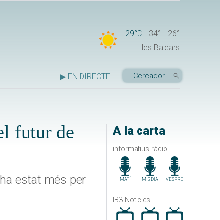
29°C
34°
26°
Illes Balears
▶ EN DIRECTE
l futur de
A la carta
informatius ràdio
"ha estat més per
MATÍ
MIGDIA
VESPRE
IB3 Noticies