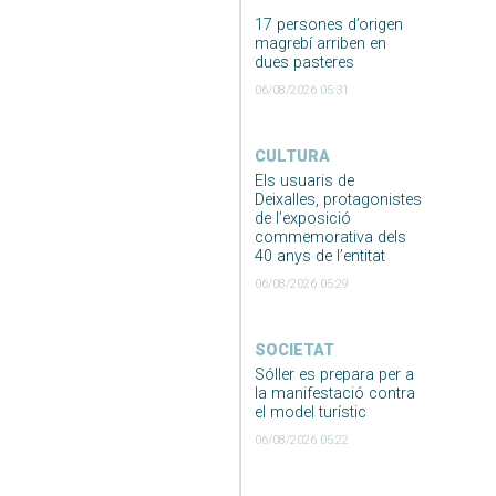
17 persones d’origen
magrebí arriben en
dues pasteres
06/08/2026 05:31
CULTURA
Els usuaris de
Deixalles, protagonistes
de l’exposició
commemorativa dels
40 anys de l’entitat
06/08/2026 05:29
SOCIETAT
Sóller es prepara per a
la manifestació contra
el model turístic
06/08/2026 05:22