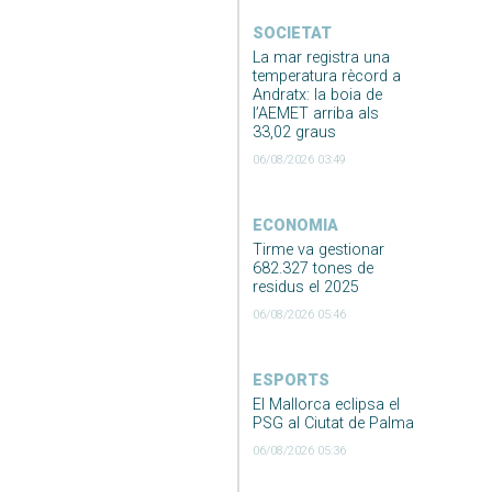
SOCIETAT
La mar registra una
temperatura rècord a
Andratx: la boia de
l’AEMET arriba als
33,02 graus
06/08/2026 03:49
ECONOMIA
Tirme va gestionar
682.327 tones de
residus el 2025
06/08/2026 05:46
ESPORTS
El Mallorca eclipsa el
PSG al Ciutat de Palma
06/08/2026 05:36