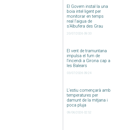
El Govern instal·la una
boia intel·ligent per
monitorar en temps
real l’aigua de
s’Albufera des Grau
20/07/2026 09:33
El vent de tramuntana
impulsa el fum de
l’incendi a Girona cap a
les Balears
03/07/2026 09:24
L’estiu començarà amb
temperatures per
damunt de la mitjana i
poca pluja
09/06/2026 02:52