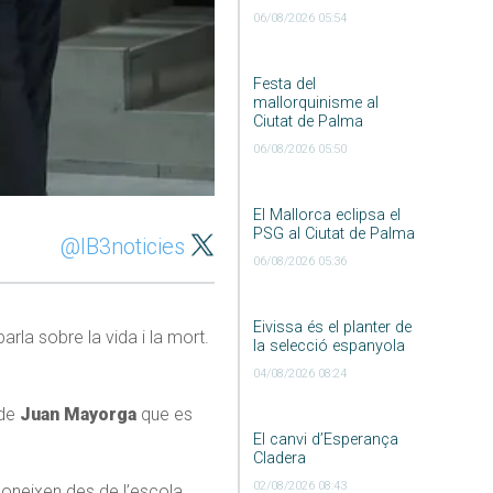
06/08/2026 05:54
Festa del
mallorquinisme al
Ciutat de Palma
06/08/2026 05:50
El Mallorca eclipsa el
PSG al Ciutat de Palma
@IB3noticies
06/08/2026 05:36
Eivissa és el planter de
parla sobre la vida i la mort.
la selecció espanyola
04/08/2026 08:24
 de
Juan Mayorga
que es
El canvi d’Esperança
Cladera
02/08/2026 08:43
 coneixen des de l’escola