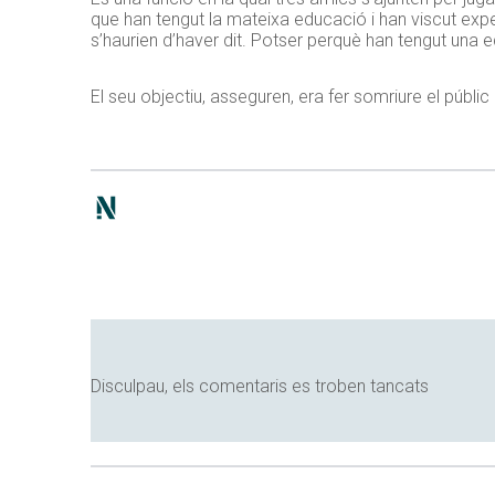
que han tengut la mateixa educació i han viscut ex
s’haurien d’haver dit. Potser perquè han tengut una 
El seu objectiu, asseguren, era fer somriure el públic
Disculpau, els comentaris es troben tancats