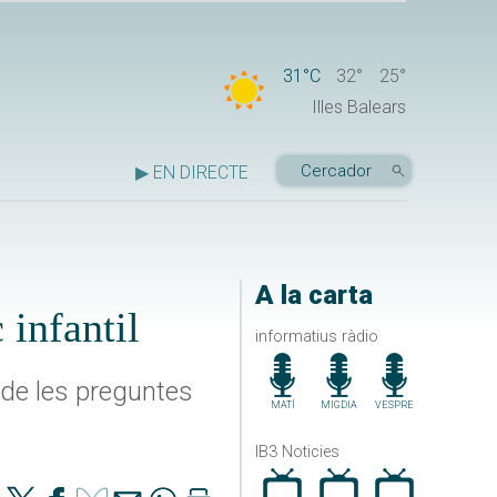
31°C
32°
25°
Illes Balears
▶ EN DIRECTE
A la carta
 infantil
informatius ràdio
 de les preguntes
MATÍ
MIGDIA
VESPRE
IB3 Noticies