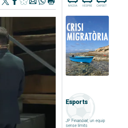
MIGDIA
VESPRE
CAP.SET
Esports
JP Financial, un equip
sense límits