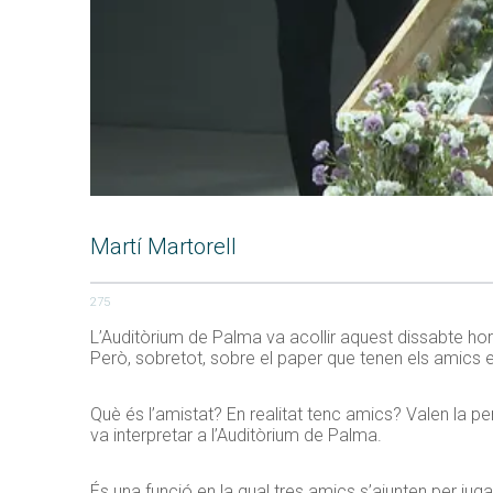
Martí Martorell
275
L’Auditòrium de Palma va acollir aquest dissabte h
Però, sobretot, sobre el paper que tenen els amics e
Què és l’amistat? En realitat tenc amics? Valen la 
va interpretar a l’Auditòrium de Palma.
És una funció en la qual tres amics s’ajunten per jug