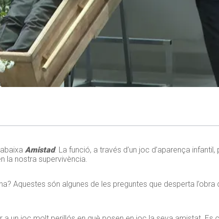
orabaixa
Amistad
. La funció, a través d’un joc d’aparença infantil, 
n la nostra supervivència.
pena? Aquestes són algunes de les preguntes que desperta l’obra
ar a un joc molt perillós en què posen en joc la seva amistat. Es