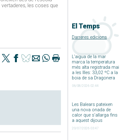
 vertaderes, les coses que
El Temps
Darreres edicions
L’aigua de la mar
marca la temperatura
més alta registrada mai
a les Illes: 33,02 ºC a la
boia de sa Dragonera
06/08/2026 02:44
Les Balears pateixen
una nova onada de
calor que s’allarga fins
a aquest dijous
20/07/2026 03:47