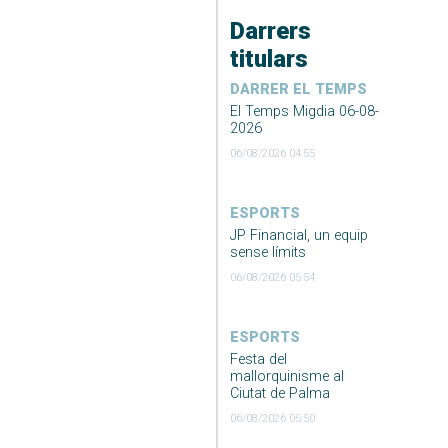
Darrers
titulars
DARRER EL TEMPS
El Temps Migdia 06-08-
2026
06/08/2026 04:55
ESPORTS
JP Financial, un equip
sense límits
06/08/2026 05:54
ESPORTS
Festa del
mallorquinisme al
Ciutat de Palma
06/08/2026 05:50