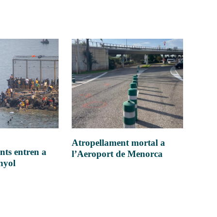
Atropellament mortal a
nts entren a
l’Aeroport de Menorca
anyol