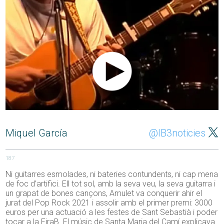
Miquel García
@IB3noticies
187
Ni guitarres esmolades, ni bateries contundents, ni cap mena
de foc d’artifici. Ell tot sol, amb la seva veu, la seva guitarra i
un grapat de bones cançons, Amulet va conquerir ahir el
jurat del Pop Rock 2021 i assolir amb el primer premi: 3000
euros per una actuació a les festes de Sant Sebastià i poder
tocar a la FiraB. El músic de Santa Maria del Camí explicava