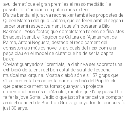
avui dematí que el gran premi es el ressò mediàtic i la
possibilitat d’arribar a un públic més extens.
D’altra banda, el jurat va reconèixer també les propostes de
Queen Marsa i del grup Cabron, que es feren amb el segon i
tercer premi respectivament i que s’imposaren a Bilo,
Raknosis i Yoko factor, que completaren l’elenc de finalistes.
En aquest sentit, el Regidor de Cultura de l’Ajuntament de
Palma, Antoni Noguera, destaca el recolçament del
consistori als músics novells, als quals defineix com a un
peça clau en el model de ciutat que ha de ser la capital
balear.
Obviant guanyadors i premiats, la d’ahir va ser sobretot una
exhibició de talent i del bon estat de salut de l’escena
musical mallorquina. Mostra d’això són els 157 grups que
s’han presentat en aquesta darrera edició del Pop Rock i
que paradoxalment ha tornat guanyar un projecte
unipersonal com és el d’Amulet, mentre que l’any passat ho
fa fer la jove Sofia. L’edició que just s’ha tancat va comptar
amb el concert de Bourbon Gratis, guanyador del concurs fa
just 30 anys.