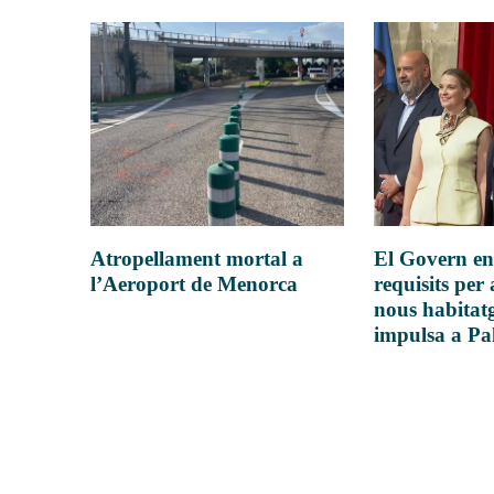
Atropellament mortal a
El Govern en
l’Aeroport de Menorca
requisits per 
nous habitatg
impulsa a P