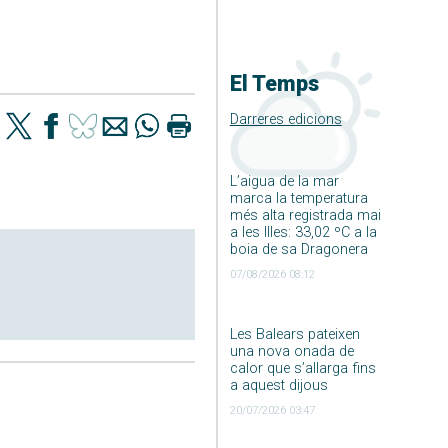
El Temps
Darreres edicions
L’aigua de la mar
marca la temperatura
més alta registrada mai
a les Illes: 33,02 ºC a la
boia de sa Dragonera
07/08/2026 08:12
Les Balears pateixen
una nova onada de
calor que s’allarga fins
a aquest dijous
20/07/2026 03:47