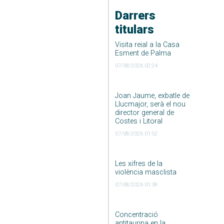
Darrers
titulars
Visita reial a la Casa
Esment de Palma
07/08/2026 02:24
Joan Jaume, exbatle de
Llucmajor, serà el nou
director general de
Costes i Litoral
07/08/2026 01:52
Les xifres de la
violència masclista
07/08/2026 01:39
Concentració
antitaurina en la