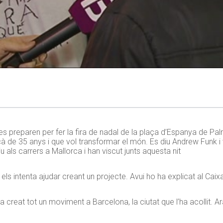
es preparen per fer la fira de nadal de la plaça d’Espanya de Pal
 de 35 anys i que vol transformar el món. Es diu Andrew Funk i 
 als carrers a Mallorca i han viscut junts aquesta nit
e, els intenta ajudar creant un projecte. Avui ho ha explicat al Ca
a creat tot un moviment a Barcelona, la ciutat que l’ha acollit. A