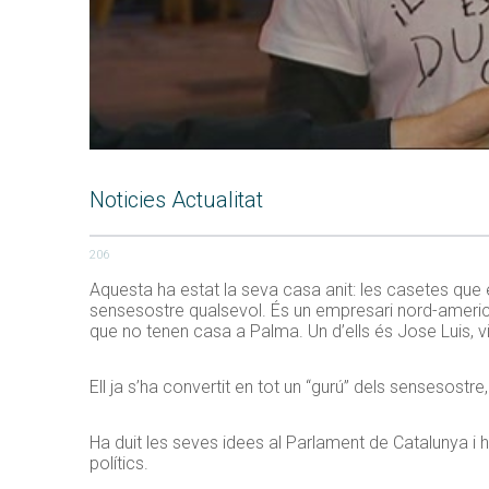
Noticies Actualitat
206
Aquesta ha estat la seva casa anit: les casetes que 
sensesostre qualsevol. És un empresari nord-americà
que no tenen casa a Palma. Un d’ells és Jose Luis, viu
Ell ja s’ha convertit en tot un “gurú” dels sensesostr
Ha duit les seves idees al Parlament de Catalunya i h
polítics.