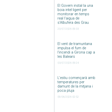
El Govern instal·la una
boia intel·ligent per
monitorar en temps
real l’aigua de
s’Albufera des Grau
20/07/2026 09:33
El vent de tramuntana
impulsa el fum de
l’incendi a Girona cap a
les Balears
03/07/2026 09:24
L’estiu començarà amb
temperatures per
damunt de la mitjana i
poca pluja
09/06/2026 02:52