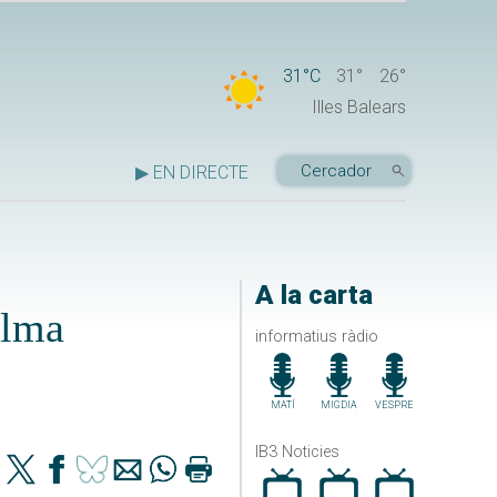
31°C
31°
26°
Illes Balears
▶ EN DIRECTE
A la carta
alma
informatius ràdio
MATÍ
MIGDIA
VESPRE
IB3 Noticies