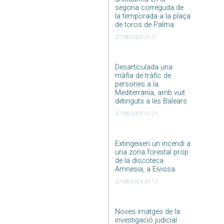
segona correguda de
la temporada a la plaça
de toros de Palma
07/08/2026 01:21
Desarticulada una
màfia de tràfic de
persones a la
Mediterrània, amb vuit
detinguts a les Balears
07/08/2026 01:21
Extingeixen un incendi a
una zona forestal prop
de la discoteca
Amnesia, a Eivissa
07/08/2026 01:13
Noves imatges de la
investigació judicial