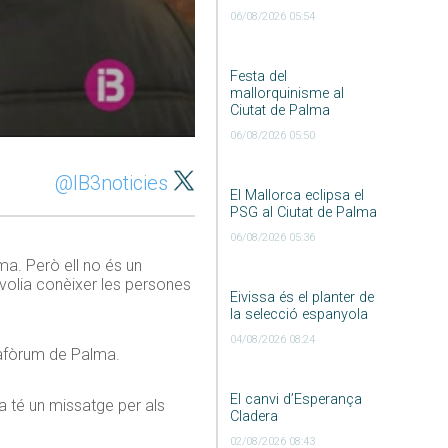
06/08/2026 05:54
Festa del
mallorquinisme al
Ciutat de Palma
06/08/2026 05:50
@IB3noticies
El Mallorca eclipsa el
PSG al Ciutat de Palma
06/08/2026 05:36
ma. Però ell no és un
volia conèixer les persones
Eivissa és el planter de
la selecció espanyola
04/08/2026 08:24
ixafòrum de Palma.
El canvi d’Esperança
ra té un missatge per als
Cladera
02/08/2026 08:43