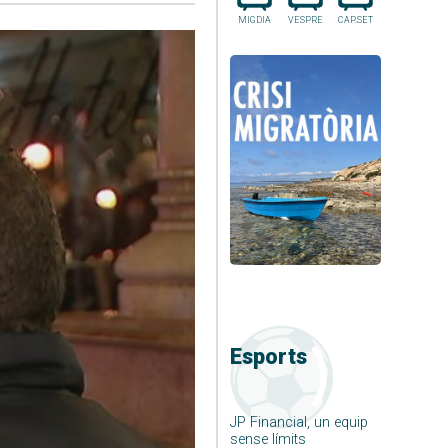
MIGDIA
VESPRE
CAP.SET
Esports
JP Financial, un equip
sense límits