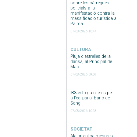
sobre les càrregues
policials a la
manifestació contra la
massificació turística a
Palma
07/08/2026 10:44
CULTURA
Pluja d’estrelles de la
dansa, al Principal de
Maó
07/08/2026 09:59
IB3 entrega ulleres per
a l’eclipsi al Banc de
Sang
07/08/2026 10:28
SOCIETAT
Alaior aplica mesures