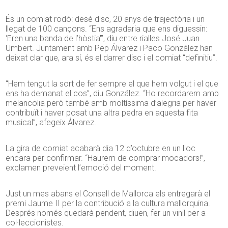
És un comiat rodó: desè disc, 20 anys de trajectòria i un
llegat de 100 cançons. “Ens agradaria que ens diguessin:
‘Eren una banda de l’hòstia'”, diu entre rialles José Juan
Umbert. Juntament amb Pep Álvarez i Paco González han
deixat clar que, ara sí, és el darrer disc i el comiat “definitiu”.
“Hem tengut la sort de fer sempre el que hem volgut i el que
ens ha demanat el cos”, diu González. “Ho recordarem amb
melancolia però també amb moltíssima d’alegria per haver
contribuït i haver posat una altra pedra en aquesta fita
musical”, afegeix Álvarez.
La gira de comiat acabarà dia 12 d’octubre en un lloc
encara per confirmar. “Haurem de comprar mocadors!”,
exclamen preveient l’emoció del moment.
Just un mes abans el Consell de Mallorca els entregarà el
premi Jaume II per la contribució a la cultura mallorquina.
Després només quedarà pendent, diuen, fer un vinil per a
col·leccionistes.