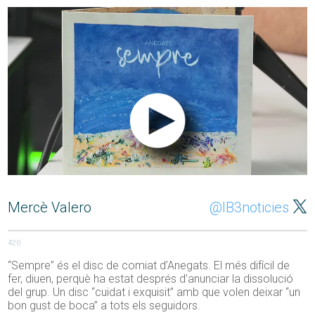
Mercè Valero
@IB3noticies
420
“Sempre” és el disc de comiat d’Anegats. El més difícil de
fer, diuen, perquè ha estat després d’anunciar la dissolució
del grup. Un disc “cuidat i exquisit” amb que volen deixar “un
bon gust de boca” a tots els seguidors.