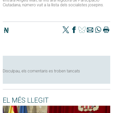
entrarà Àngels Marí, la fins ara regidora de Participació
Ciutadana, número vuit a la llista dels socialistes josepins.
Disculpau, els comentaris es troben tancats
EL MÉS LLEGIT