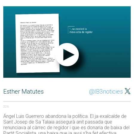
Esther Matutes
@IB3noticies
226
Ángel Luis Guerrero abandona la política. El ja exalcalde de
Sant Josep de Sa Talaia assegurà anit passada que
renunciava al càrrec de regidor i que es donaria de baixa del
Partit Socialista, una baixa que ja avui s’ha fet efectiva.