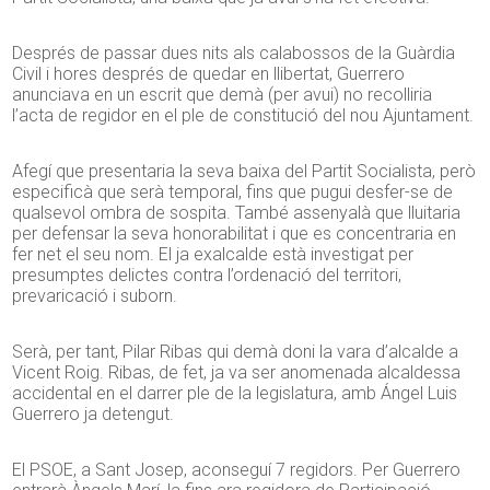
Després de passar dues nits als calabossos de la Guàrdia
Civil i hores després de quedar en llibertat, Guerrero
anunciava en un escrit que demà (per avui) no recolliria
l’acta de regidor en el ple de constitució del nou Ajuntament.
Afegí que presentaria la seva baixa del Partit Socialista, però
especificà que serà temporal, fins que pugui desfer-se de
qualsevol ombra de sospita. També assenyalà que lluitaria
per defensar la seva honorabilitat i que es concentraria en
fer net el seu nom. El ja exalcalde està investigat per
presumptes delictes contra l’ordenació del territori,
prevaricació i suborn.
Serà, per tant, Pilar Ribas qui demà doni la vara d’alcalde a
Vicent Roig. Ribas, de fet, ja va ser anomenada alcaldessa
accidental en el darrer ple de la legislatura, amb Ángel Luis
Guerrero ja detengut.
El PSOE, a Sant Josep, aconseguí 7 regidors. Per Guerrero