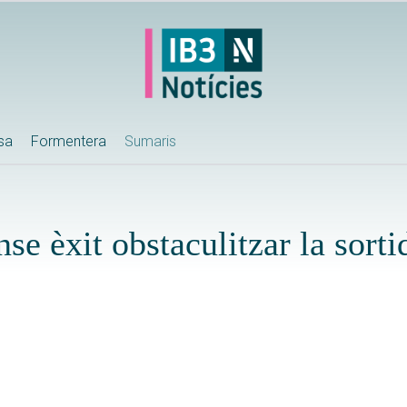
ssa
Formentera
Sumaris
se èxit obstaculitzar la sorti