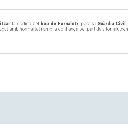
itzar
la sortida del
bou de Fornalutx
, però la
Guàrdia Civil
e
egut amb normalitat i amb la confiança per part dels fornalutxe