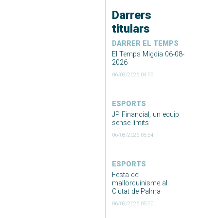
Darrers
titulars
DARRER EL TEMPS
El Temps Migdia 06-08-
2026
06/08/2026 04:55
ESPORTS
JP Financial, un equip
sense límits
06/08/2026 05:54
ESPORTS
Festa del
mallorquinisme al
Ciutat de Palma
06/08/2026 05:50