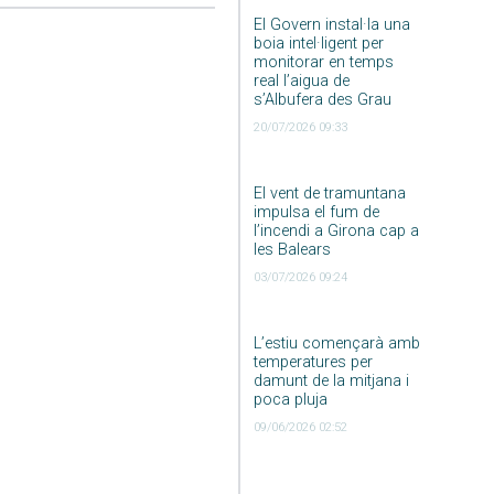
El Govern instal·la una
boia intel·ligent per
monitorar en temps
real l’aigua de
s’Albufera des Grau
20/07/2026 09:33
El vent de tramuntana
impulsa el fum de
l’incendi a Girona cap a
les Balears
03/07/2026 09:24
L’estiu començarà amb
temperatures per
damunt de la mitjana i
poca pluja
09/06/2026 02:52