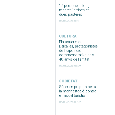
17 persones d’origen
magrebí arriben en
dues pasteres
06/08/2026 05:31
CULTURA
Els usuaris de
Deixalles, protagonistes
de l’exposició
commemorativa dels
40 anys de l’entitat
06/08/2026 05:29
SOCIETAT
Sóller es prepara per a
la manifestació contra
el model turístic
06/08/2026 05:22