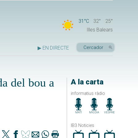
31°C
32°
25°
Illes Balears
▶ EN DIRECTE
da del bou a
A la carta
informatius ràdio
MATÍ
MIGDIA
VESPRE
IB3 Noticies