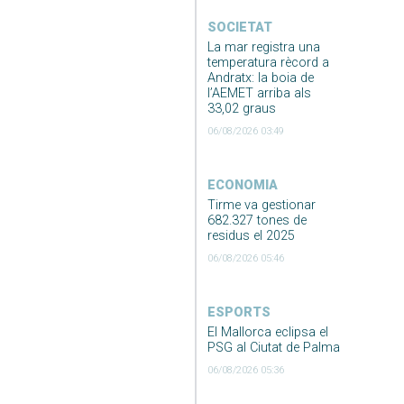
SOCIETAT
La mar registra una
temperatura rècord a
Andratx: la boia de
l’AEMET arriba als
33,02 graus
06/08/2026 03:49
ECONOMIA
Tirme va gestionar
682.327 tones de
residus el 2025
06/08/2026 05:46
ESPORTS
El Mallorca eclipsa el
PSG al Ciutat de Palma
06/08/2026 05:36