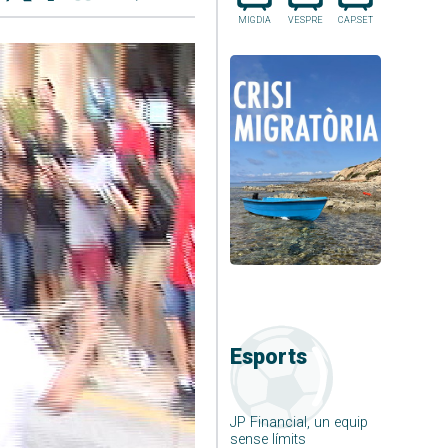
MIGDIA
VESPRE
CAP.SET
Esports
JP Financial, un equip
sense límits