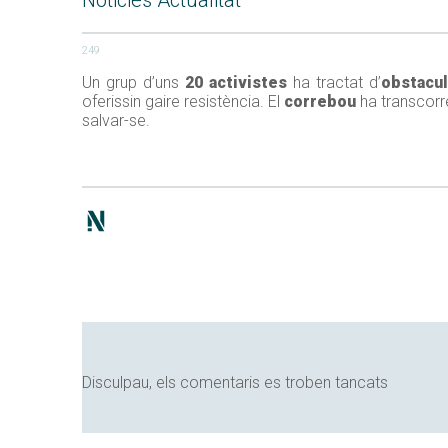
Noticies Actualitat
249
Un grup d’uns
20 activistes
ha tractat d’
obstacul
oferissin gaire resistència. El
correbou
ha transcorr
salvar-se.
Disculpau, els comentaris es troben tancats