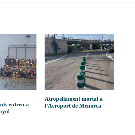
Atropellament mortal a
nts entren a
l’Aeroport de Menorca
anyol