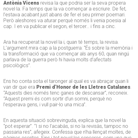
Antònia Vicens
revisa la que podria ser la seva propera
novel·la. Fa temps que la va començar a escriure. De fet,
l’estava acabant just abans de fer el seu primer poemari.
Però aleshores va aturar perquè només li venia poesia al
cap. I en va publicar el segon, el tercer… i fins a cinc.
Ara ha recuperat la novel·la i, quan té temps, la revisa.
L’argument mira cap a la postguerra: “És sobre la memòria i
la transformació que va començar als anys 60, quan ningú
parlava de la guerra però hi havia molts d’afectats
psicològics”.
Ens ho conta sota el taronger al qual es va abraçar quan li
van dir que era
Premi d’Honor de les Lletres Catalanes
.
“Aquests dies només tenc ganes de descansar”, reconeix.
“Aquest premi és com sortir d’un somni, perquè no
l’esperava gens, i vull pair-lo una mica”.
En aquesta situació sobrevinguda, explica que la novel·la
“pot esperar”. “I si no l’acabàs, si no la revisàs, tampoc no
passaria res”, afegeix. Confessa que n’ha llençat moltes, de
pàgines escrites. Fins i tot novel·les senceres, com una que