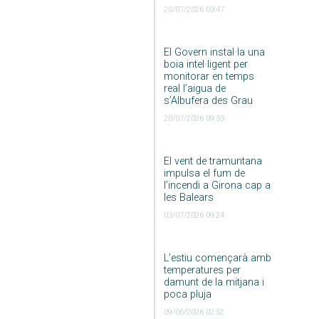
20/07/2026 03:47
El Govern instal·la una
boia intel·ligent per
monitorar en temps
real l’aigua de
s’Albufera des Grau
20/07/2026 09:33
El vent de tramuntana
impulsa el fum de
l’incendi a Girona cap a
les Balears
03/07/2026 09:24
L’estiu començarà amb
temperatures per
damunt de la mitjana i
poca pluja
09/06/2026 02:52