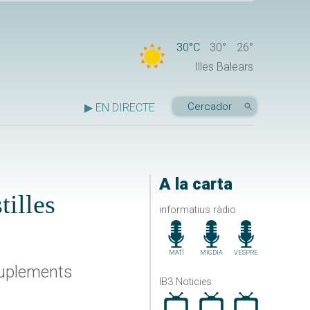
30°C
30°
26°
Illes Balears
▶ EN DIRECTE
A la carta
tilles
informatius ràdio
MATÍ
MIGDIA
VESPRE
 suplements
IB3 Noticies