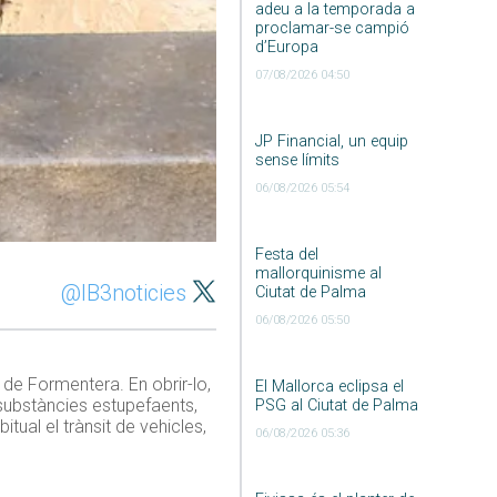
adeu a la temporada a
proclamar-se campió
d’Europa
07/08/2026 04:50
JP Financial, un equip
sense límits
06/08/2026 05:54
Festa del
mallorquinisme al
@IB3noticies
Ciutat de Palma
06/08/2026 05:50
 de Formentera. En obrir-lo,
El Mallorca eclipsa el
e substàncies estupefaents,
PSG al Ciutat de Palma
itual el trànsit de vehicles,
06/08/2026 05:36