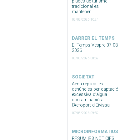
places de turisme
tradicional es
mantenen
08/08/2026 10:24
DARRER EL TEMPS
El Temps Vespre 07-08-
2026
08/08/2026 08:59
SOCIETAT
Aena replica les
denúncies per captació
excessiva d’aigua i
contaminació a
l’Aeroport d’Eivissa
07/08/2026 09:59
MICROINFORMATIUS
RESUM IB3 NOTÍCIES