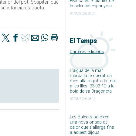
Eivissa és el planter de
nterior del pot. Sospiten que
la selecció espanyola
 substància es tracta.
04/08/2026 08:24
El Temps
Darreres edicions
L’aigua de la mar
marca la temperatura
més alta registrada mai
a les Illes: 33,02 ºC a la
boia de sa Dragonera
07/08/2026 08:12
Les Balears pateixen
una nova onada de
calor que s’allarga fins
a aquest dijous