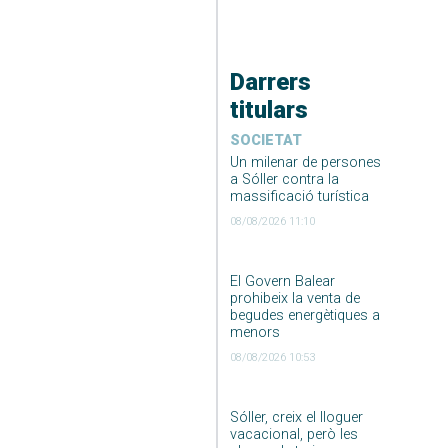
Darrers
titulars
SOCIETAT
Un milenar de persones
a Sóller contra la
massificació turística
08/08/2026 11:10
El Govern Balear
prohibeix la venta de
begudes energètiques a
menors
08/08/2026 10:53
Sóller, creix el lloguer
vacacional, però les