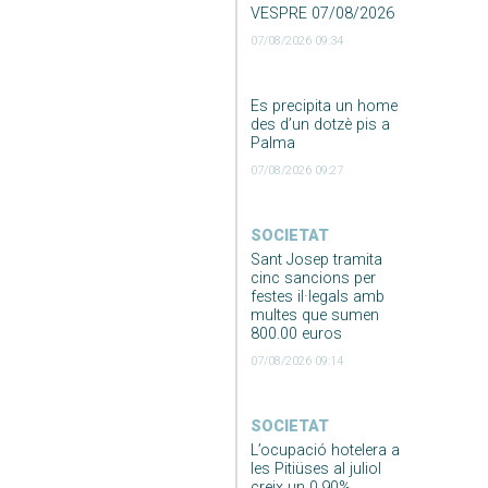
VESPRE 07/08/2026
07/08/2026 09:34
Es precipita un home
des d’un dotzè pis a
Palma
07/08/2026 09:27
SOCIETAT
Sant Josep tramita
cinc sancions per
festes il·legals amb
multes que sumen
800.00 euros
07/08/2026 09:14
SOCIETAT
L’ocupació hotelera a
les Pitiüses al juliol
creix un 0,90%