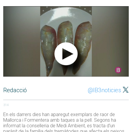
Redacció
@IB3noticies
314
En els darrers dies han aparegut exemplars de raor de
Mallorca i Formentera amb taques a la pell. Segons ha
informat la conselleria de Medi Ambient, es tracta d’un
paràsit de la família dels tremàtodes que afecta els peixos