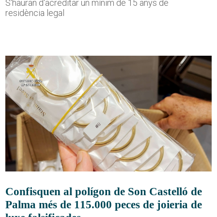
S'hauran d'acreditar un mínim de 15 anys de
residència legal
Confisquen al polígon de Son Castelló de
Palma més de 115.000 peces de joieria de