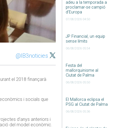
adeu a la temporada a
proclamar-se campió
d’Europa
07/08/2026 04:50
JP Financial, un equip
sense límits
06/08/2026 05:54
@IB3noticies
Festa del
mallorquinisme al
Ciutat de Palma
durant el 2018 finançarà
06/08/2026 05:50
s econòmics i socials que
El Mallorca eclipsa el
PSG al Ciutat de Palma
06/08/2026 05:36
ojectes d’anys anteriors i
ficació del model econòmic.