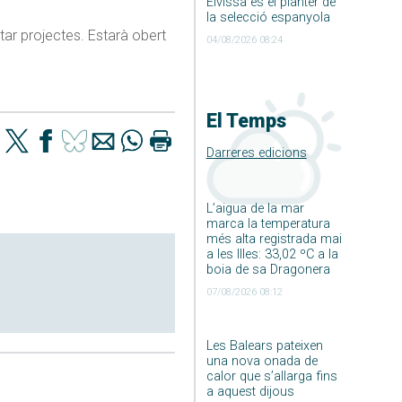
Eivissa és el planter de
la selecció espanyola
ntar projectes. Estarà obert
04/08/2026 08:24
El Temps
Darreres edicions
L’aigua de la mar
marca la temperatura
més alta registrada mai
a les Illes: 33,02 ºC a la
boia de sa Dragonera
07/08/2026 08:12
Les Balears pateixen
una nova onada de
calor que s’allarga fins
a aquest dijous