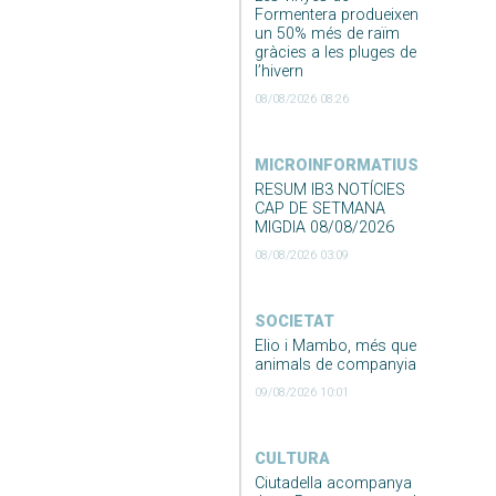
Formentera produeixen
un 50% més de raïm
gràcies a les pluges de
l’hivern
08/08/2026 08:26
MICROINFORMATIUS
RESUM IB3 NOTÍCIES
CAP DE SETMANA
MIGDIA 08/08/2026
08/08/2026 03:09
SOCIETAT
Elio i Mambo, més que
animals de companyia
09/08/2026 10:01
CULTURA
Ciutadella acompanya