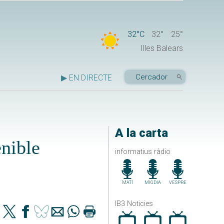
32°C
32°
25°
Illes Balears
▶ EN DIRECTE
A la carta
enible
informatius ràdio
MATÍ
MIGDIA
VESPRE
IB3 Noticies