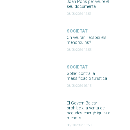
Joan Pons per veure el
seu documental
08/08/2026 12:51
SOCIETAT
On veuran l’eclipsi els
menorquins?
08/08/2026 12:55
SOCIETAT
Sóller contra la
massificació turística
08/08/2026 02:15
El Govern Balear
prohibeix la venta de
begudes energètiques a
menors
08/08/2026 10:53