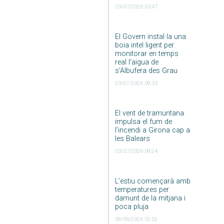
20/07/2026 03:47
El Govern instal·la una
boia intel·ligent per
monitorar en temps
real l’aigua de
s’Albufera des Grau
20/07/2026 09:33
El vent de tramuntana
impulsa el fum de
l’incendi a Girona cap a
les Balears
03/07/2026 09:24
L’estiu començarà amb
temperatures per
damunt de la mitjana i
poca pluja
09/06/2026 02:52