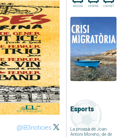
MIGDIA
VESPRE
CAP.SET
Esports
@IB3noticies
La proesa de Joan
Antoni Moreno, de dir