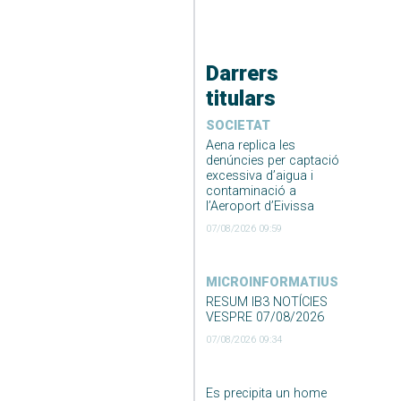
Darrers
titulars
SOCIETAT
Aena replica les
denúncies per captació
excessiva d’aigua i
contaminació a
l’Aeroport d’Eivissa
07/08/2026 09:59
MICROINFORMATIUS
RESUM IB3 NOTÍCIES
VESPRE 07/08/2026
07/08/2026 09:34
Es precipita un home