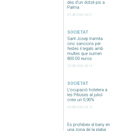
des d’un dotzè pis a
Palma
07/08/2026 09:27
SOCIETAT
Sant Josep tramita
cinc sancions per
festes il·legals amb
multes que sumen
800.00 euros
07/08/2026 09:14
SOCIETAT
L’ocupació hotelera a
les Pitiüses al juliol
creix un 0,90%
07/08/2026 09:15
Es prohibeix el bany en
una zona de la platja