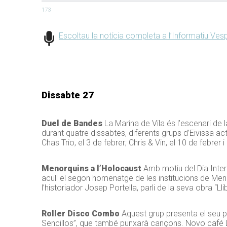
173
Escoltau la notícia completa a l’Informatiu Ves
Dissabte 27
Duel de Bandes
La Marina de Vila és l’escenari de 
durant quatre dissabtes, diferents grups d’Eivissa act
Chas Trio, el 3 de febrer; Chris & Vin, el 10 de febrer 
Menorquins a l’Holocaust
Amb motiu del Dia Intern
acull el segon homenatge de les institucions de Meno
l’historiador Josep Portella, parli de la seva obra “Llib
Roller Disco Combo
Aquest grup presenta el seu pr
Sencillos”, que també punxarà cançons. Novo café L