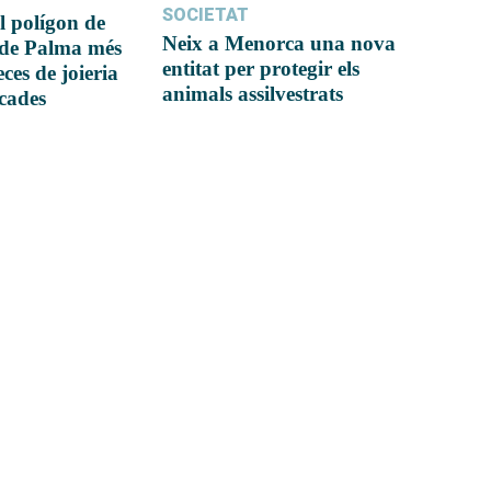
SOCIETAT
l polígon de
Neix a Menorca una nova
 de Palma més
entitat per protegir els
ces de joieria
animals assilvestrats
icades