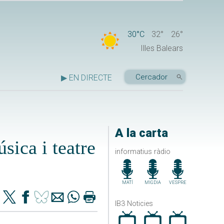
30°C
32°
26°
Illes Balears
▶ EN DIRECTE
A la carta
sica i teatre
informatius ràdio
MATÍ
MIGDIA
VESPRE
IB3 Noticies