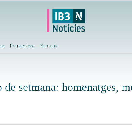
ssa
Formentera
Sumaris
p de setmana: homenatges, mú