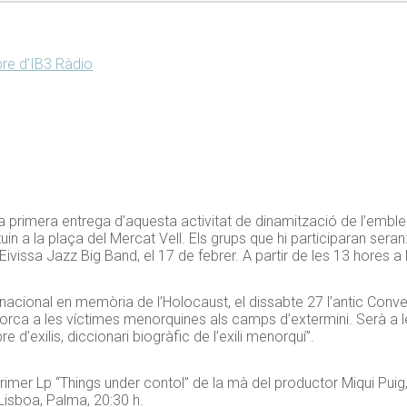
pre d’IB3 Ràdio
la primera entrega d’aquesta activitat de dinamització de l’emble
uin a la plaça del Mercat Vell. Els grups que hi participaran seran
i Eivissa Jazz Big Band, el 17 de febrer. A partir de les 13 hores a 
acional en memòria de l’Holocaust, el dissabte 27 l’antic Conven
rca a les víctimes menorquines als camps d’extermini. Serà a le
re d’exilis, diccionari biogràfic de l’exili menorquí”.
imer Lp “Things under contol” de la mà del productor Miqui Puig, 
isboa, Palma, 20:30 h.