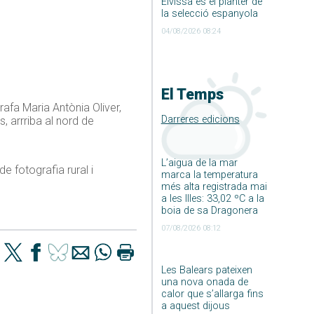
Eivissa és el planter de
la selecció espanyola
04/08/2026 08:24
El Temps
afa Maria Antònia Oliver,
Darreres edicions
 arrriba al nord de
L’aigua de la mar
 fotografia rural i
marca la temperatura
més alta registrada mai
a les Illes: 33,02 ºC a la
boia de sa Dragonera
07/08/2026 08:12
Les Balears pateixen
una nova onada de
calor que s’allarga fins
a aquest dijous