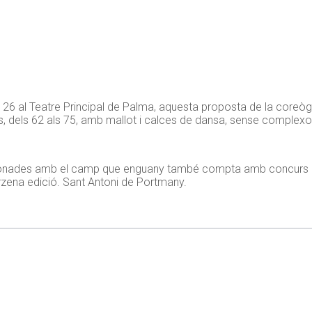
 26 al Teatre Principal de Palma, aquesta proposta de la coreògr
 dels 62 als 75, amb mallot i calces de dansa, sense complexos,
cionades amb el camp que enguany també compta amb concurs de
rzena edició. Sant Antoni de Portmany.