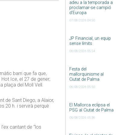
adeu a la temporada a
proclamar-se campió
d’Europa
07/08/2026 04:50
JP Financial, un equip
sense límits
06/08/2026 05:54
Festa del
màtic barri que fa que,
mallorquinisme al
: Hot Ice, el 27 de gener;
Ciutat de Palma
la plaça del Moll Vell.
06/08/2026 05:50
t de Sant Diego, a Alaior,
El Mallorca eclipsa el
s 20 h. i servirà perquè
PSG al Ciutat de Palma
06/08/2026 05:36
l’ex cantant de “los