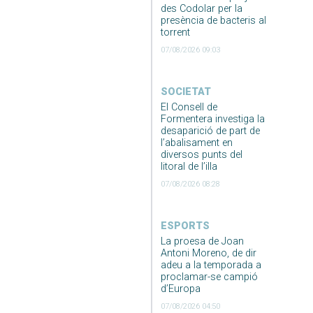
des Codolar per la
presència de bacteris al
torrent
07/08/2026 09:03
SOCIETAT
El Consell de
Formentera investiga la
desaparició de part de
l’abalisament en
diversos punts del
litoral de l’illa
07/08/2026 08:28
ESPORTS
La proesa de Joan
Antoni Moreno, de dir
adeu a la temporada a
proclamar-se campió
d’Europa
07/08/2026 04:50