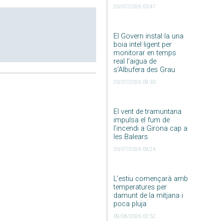
20/07/2026 03:47
El Govern instal·la una
boia intel·ligent per
monitorar en temps
real l’aigua de
s’Albufera des Grau
20/07/2026 09:33
El vent de tramuntana
impulsa el fum de
l’incendi a Girona cap a
les Balears
03/07/2026 09:24
L’estiu començarà amb
temperatures per
damunt de la mitjana i
poca pluja
09/06/2026 02:52