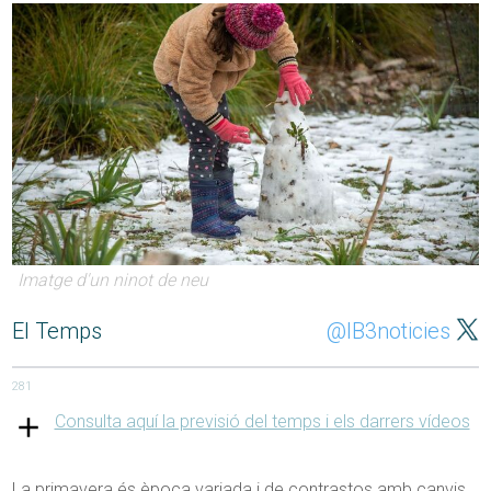
Imatge d'un ninot de neu
El Temps
@IB3noticies
281
Consulta aquí la previsió del temps i els darrers vídeos
La primavera és època variada i de contrastos amb canvis