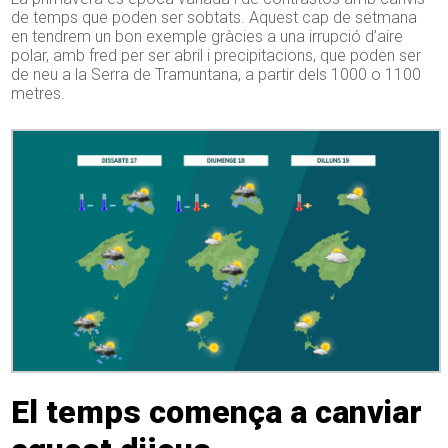
de temps que poden ser sobtats. Aquest cap de setmana
en tendrem un bon exemple gràcies a una irrupció d’aire
polar, amb fred per ser abril i precipitacions, que poden ser
de neu a la Serra de Tramuntana, a partir dels 1000 o 1100
metres.
El temps comença a canviar