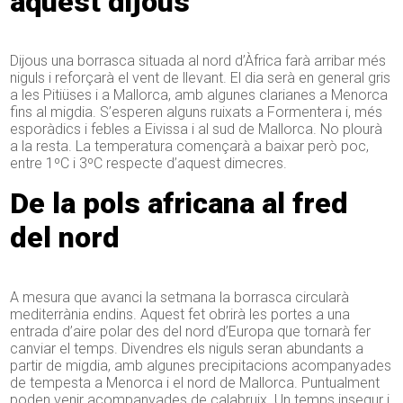
aquest dijous
Dijous una borrasca situada al nord d’Àfrica farà arribar més
niguls i reforçarà el vent de llevant. El dia serà en general gris
a les Pitiüses i a Mallorca, amb algunes clarianes a Menorca
fins al migdia. S’esperen alguns ruixats a Formentera i, més
esporàdics i febles a Eivissa i al sud de Mallorca. No plourà
a la resta. La temperatura començarà a baixar però poc,
entre 1ºC i 3ºC respecte d’aquest dimecres.
De la pols africana al fred
del nord
A mesura que avanci la setmana la borrasca circularà
mediterrània endins. Aquest fet obrirà les portes a una
entrada d’aire polar des del nord d’Europa que tornarà fer
canviar el temps. Divendres els niguls seran abundants a
partir de migdia, amb algunes precipitacions acompanyades
de tempesta a Menorca i el nord de Mallorca. Puntualment
poden venir acompanyades de calabruix. Un temps insegur i