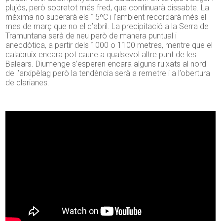
plujós, però sobretot més fred, que continuarà dissabte. La
màxima no superarà els 15ºC i l’ambient recordarà més el
mes de març que no el d’abril. La precipitació a la Serra de
Tramuntana serà de neu però de manera puntual i
anecdòtica, a partir dels 1000 o 1100 metres, mentre que el
calabruix encara pot caure a qualsevol altre punt de les
Balears. Diumenge s’esperen encara alguns ruixats al nord
de l’arxipèlag però la tendència serà a remetre i a l’obertura
de clarianes.